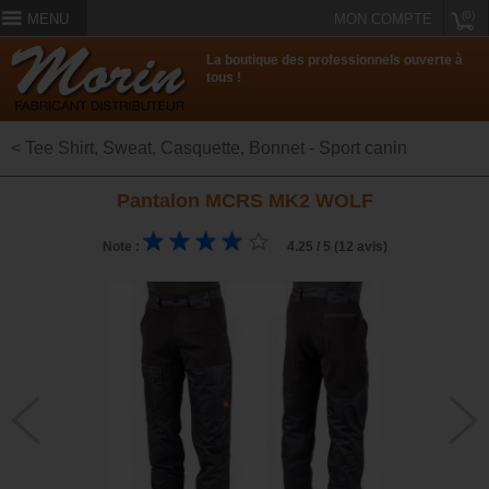
(0)
MENU
MON COMPTE
La boutique des professionnels ouverte à
tous !
< Tee Shirt, Sweat, Casquette, Bonnet - Sport canin
Pantalon MCRS MK2 WOLF
Note :
4.25 / 5 (12 avis)