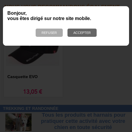
NOUS VOUS RECOMMANDONS ÉGALEMENT
Bonjour,
vous êtes dirigé sur notre site mobile.
Casquette EVO
13,05 €
TREKKING ET RANDONNÉE
Tous les produits et harnais pour
pratiquer cette activité avec votre
chien
en toute sécurité