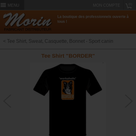
(0)
MENU
MON COMPTE
La boutique des professionnels ouverte à
tous !
< Tee Shirt, Sweat, Casquette, Bonnet - Sport canin
Tee Shirt "BORDER"