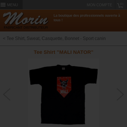
(0)
MENU
MON COMPTE
La boutique des professionnels ouverte à
tous !
< Tee Shirt, Sweat, Casquette, Bonnet - Sport canin
Tee Shirt "MALI NATOR"