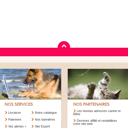
NOS SERVICES
NOS PARTENAIRES
Les bonnes adresses canine et
Livraison
Notre catalogue
féline
Paiement
Nos bannières
Devenez affilié et rentabilisez
votre site web
Vos alertes +
Site Export