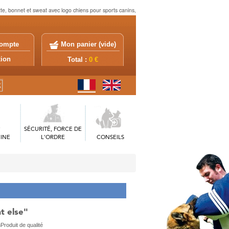
tte, bonnet et sweat avec logo chiens pour sports canins,
ompte
Mon panier (
vide
)
exion
Total :
0 €
SÉCURITÉ, FORCE DE
INE
L'ORDRE
CONSEILS
t else"
Produit de qualité