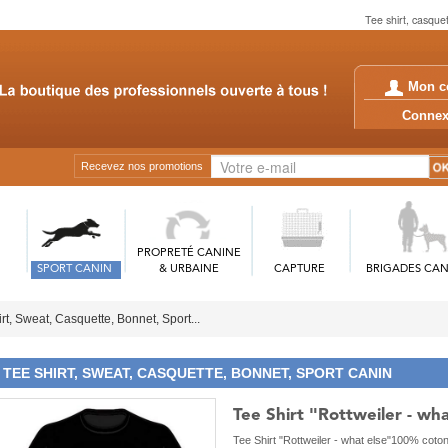
Tee shirt, casque
Mon c
Conn
Recevez nos promotions
PROPRETÉ CANINE
SPORT CANIN
& URBAINE
CAPTURE
BRIGADES CAN
rt, Sweat, Casquette, Bonnet, Sport...
TEE SHIRT, SWEAT, CASQUETTE, BONNET, SPORT CANIN
Tee Shirt "Rottweiler - wha
Tee Shirt "Rottweiler - what else"100% coton