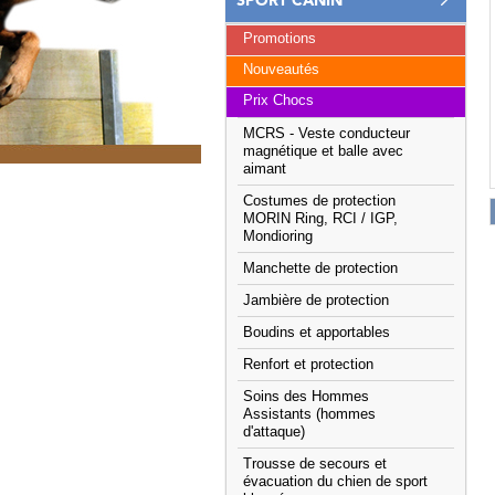
SPORT CANIN
Promotions
Nouveautés
Prix Chocs
MCRS - Veste conducteur
magnétique et balle avec
aimant
Costumes de protection
MORIN Ring, RCI / IGP,
Mondioring
Manchette de protection
Jambière de protection
Boudins et apportables
Renfort et protection
Soins des Hommes
Assistants (hommes
d'attaque)
Trousse de secours et
évacuation du chien de sport