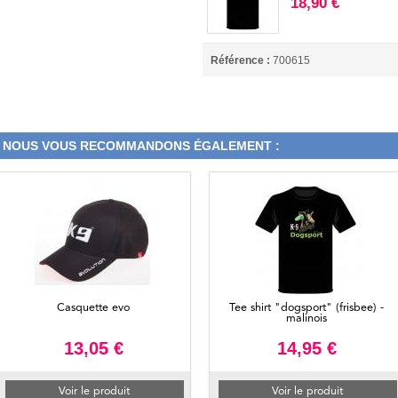
18,90 €
Référence :
700615
NOUS VOUS RECOMMANDONS ÉGALEMENT :
Casquette evo
Tee shirt "dogsport" (frisbee) -
malinois
13,05 €
14,95 €
Voir le produit
Voir le produit