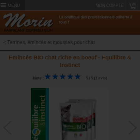
(0)
MENU
MON COMPTE
La boutique des professionnels ouverte à
tous !
< Terrines, émincés et mousses pour chat
Emincés BIO chat riche en boeuf - Equilibre &
Instinct
Note :
5 / 5 (1 avis)