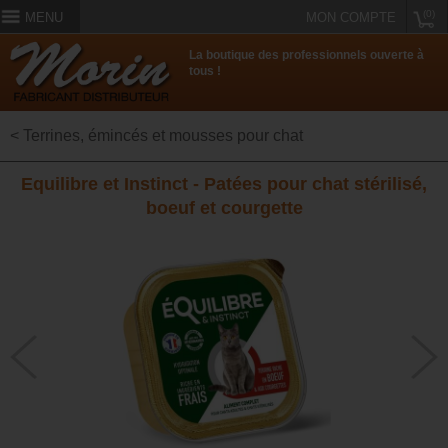
(0)
MENU
MON COMPTE
La boutique des professionnels ouverte à
tous !
< Terrines, émincés et mousses pour chat
Equilibre et Instinct - Patées pour chat stérilisé,
boeuf et courgette