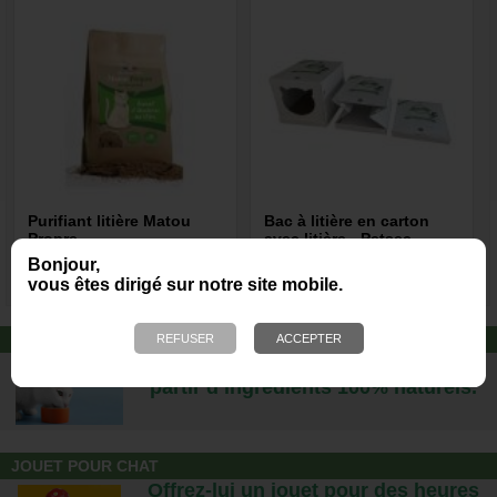
Purifiant litière Matou
Bac à litière en carton
Propre
avec litière - Petsec
Bonjour,
10,90 €
9,70 €
vous êtes dirigé sur notre site mobile.
ALIMENTATION CAT'S LOVE
Des repas complets pour chats, à
partir d’ingrédients 100% naturels.
JOUET POUR CHAT
Offrez-lui un jouet pour des heures