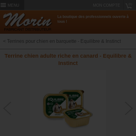
(0)
MENU
MON COMPTE
La boutique des professionnels ouverte à
tous !
< Terrines pour chien en barquette - Equilibre & Instinct
Terrine chien adulte riche en canard - Equilibre &
Instinct