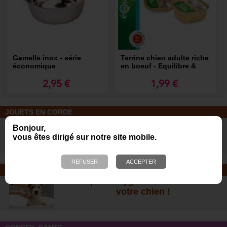
Gamelle inox - série
Terrine chien adulte riche
économique
en boeuf - Equilibre &
Instinct
2,95 €
1,99 €
JOUETS EN CORDE
De nombreuses nouveautés pour
Bonjour,
des heures de jeux avec votre chien
vous êtes dirigé sur notre site mobile.
!
SOINS ET SHAMPOOING
Tout pour l'hygiène et les soins de
votre chien !