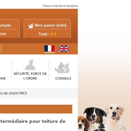
Toiture chenils et fixations
ompte
Mon panier (
vide
)
exion
Total :
0 €
SÉCURITÉ, FORCE DE
INE
L'ORDRE
CONSEILS
ions de chenil MKS
termédiaire pour toiture de