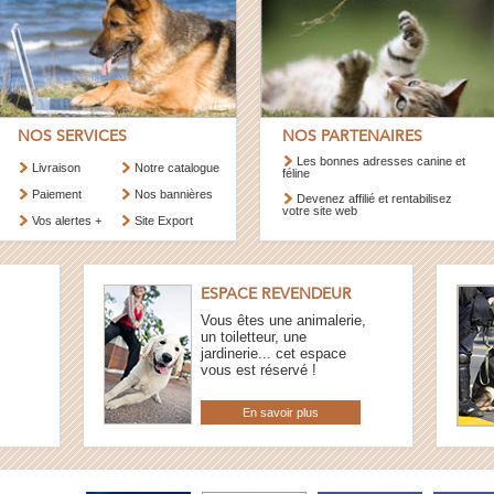
NOS SERVICES
NOS PARTENAIRES
Les bonnes adresses canine et
Livraison
Notre catalogue
féline
Paiement
Nos bannières
Devenez affilié et rentabilisez
votre site web
Vos alertes +
Site Export
ESPACE REVENDEUR
Vous êtes une animalerie,
un toiletteur, une
jardinerie... cet espace
vous est réservé !
En savoir plus