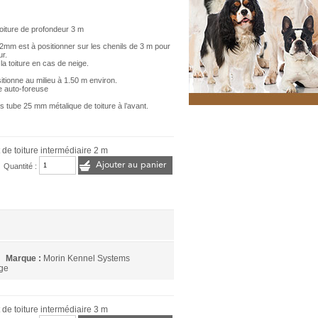
oiture de profondeur 3 m
2mm est à positionner sur les chenils de 3 m pour
ur.
la toiture en cas de neige.
tionne au milieu à 1.50 m environ.
ie auto-foreuse
s tube 25 mm métalique de toiture à l’avant.
 de toiture intermédiaire 2 m
Ajouter au panier
Quantité :
Marque :
Morin Kennel Systems
rge
 de toiture intermédiaire 3 m