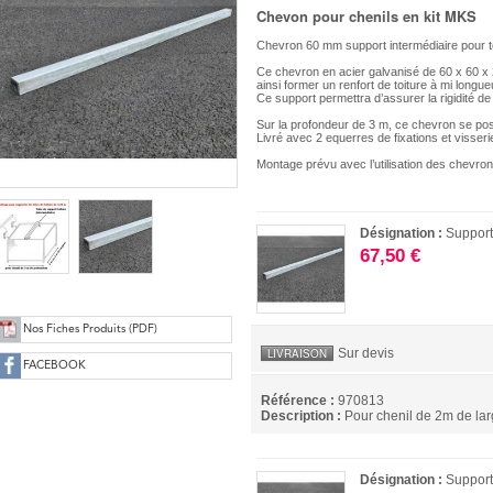
Chevon pour chenils en kit MKS
Chevron 60 mm support intermédiaire pour t
Ce chevron en acier galvanisé de 60 x 60 x 
ainsi former un renfort de toiture à mi longue
Ce support permettra d’assurer la rigidité de 
Sur la profondeur de 3 m, ce chevron se posi
Livré avec 2 equerres de fixations et visser
Montage prévu avec l’utilisation des chevron
Désignation :
Support
67,50 €
Nos Fiches Produits (PDF)
Sur devis
LIVRAISON
FACEBOOK
Référence :
970813
Description :
Pour chenil de 2m de la
Désignation :
Support