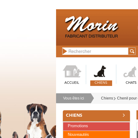
ACCUEIL
CHIENS
CHATS
Vous êtes ici
Chiens
Chenil pour 
CHIENS
Promotions
Nouveautés