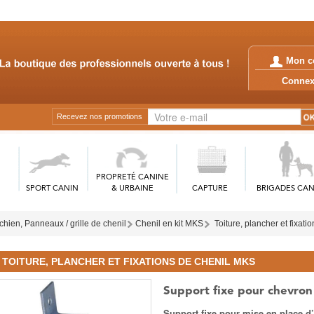
Mon c
Conn
Recevez nos promotions
PROPRETÉ CANINE
SPORT CANIN
& URBAINE
CAPTURE
BRIGADES CAN
chien, Panneaux / grille de chenil
Chenil en kit MKS
Toiture, plancher et fixat
TOITURE, PLANCHER ET FIXATIONS DE CHENIL MKS
Support fixe pour chevron
Support fixe pour mise en place d