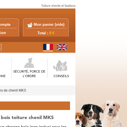
Toiture chenils et fixations
ompte
Mon panier (
vide
)
exion
Total :
0 €
SÉCURITÉ, FORCE DE
INE
L'ORDRE
CONSEILS
ions de chenil MKS
 bois toiture chenil MKS
’un chevron bois (non inclus) pour les