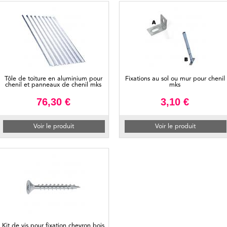
Tôle de toiture en aluminium pour
Fixations au sol ou mur pour chenil
chenil et panneaux de chenil mks
mks
76,30 €
3,10 €
Voir le produit
Voir le produit
Kit de vis pour fixation chevron bois