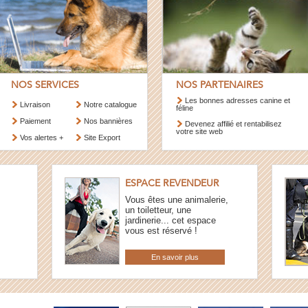
NOS SERVICES
NOS PARTENAIRES
Les bonnes adresses canine et
Livraison
Notre catalogue
féline
Paiement
Nos bannières
Devenez affilié et rentabilisez
votre site web
Vos alertes +
Site Export
ESPACE REVENDEUR
Vous êtes une animalerie,
un toiletteur, une
jardinerie... cet espace
vous est réservé !
En savoir plus