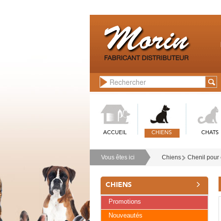
ACCUEIL
CHIENS
CHATS
Vous êtes ici
Chiens
Chenil pour 
CHIENS
Promotions
Nouveautés