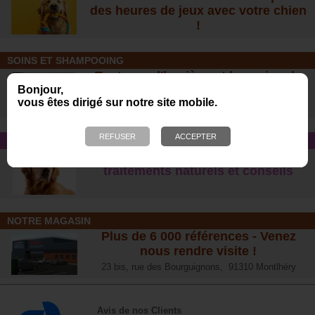
des heures de jeux avec votre chien
!
SOINS ET SHAMPOOING
Tout pour l'hygiène et les soins de
votre chien !
Bonjour,
vous êtes dirigé sur notre site mobile.
CONSEIL SANTÉ
L’arthrose chez le chien :
traitements naturels et conseil
s
NOTRE MAGASIN
Plus de 6 000 références - Venez
nous rendre visite !
23 bis, rue des Bourguignons, 91310 Montlhéry
Avis de nos Clients