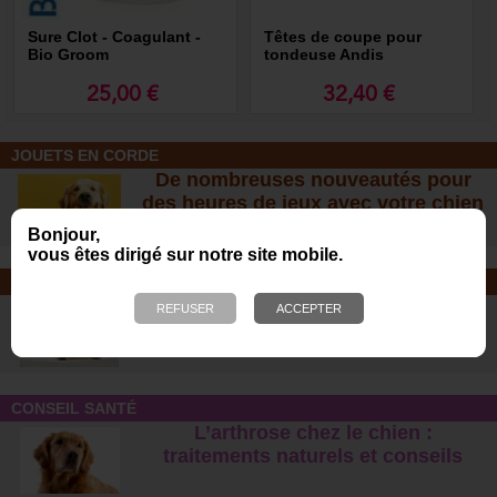
Sure Clot - Coagulant -
Têtes de coupe pour
Bio Groom
tondeuse Andis
25,00 €
32,40 €
JOUETS EN CORDE
De nombreuses nouveautés pour
des heures de jeux avec votre chien
!
Bonjour,
vous êtes dirigé sur notre site mobile.
SOINS ET SHAMPOOING
Tout pour l'hygiène et les soins de
votre chien !
CONSEIL SANTÉ
L’arthrose chez le chien :
traitements naturels et conseil
s