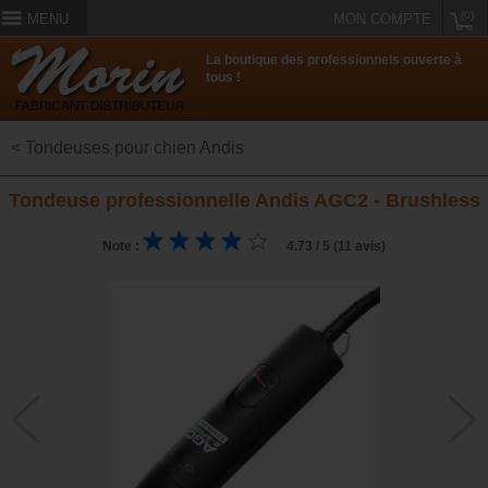
(0)
MENU
MON COMPTE
La boutique des professionnels ouverte à
tous !
< Tondeuses pour chien Andis
Tondeuse professionnelle Andis AGC2 - Brushless
Note :
4.73 / 5 (11 avis)