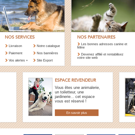
NOS SERVICES
NOS PARTENAIRES
Les bonnes adresses canine et
Livraison
Notre catalogue
féline
Paiement
Nos bannières
Devenez affilié et rentabilisez
votre site web
Vos alertes +
Site Export
ESPACE REVENDEUR
Vous êtes une animalerie,
un toiletteur, une
jardinerie... cet espace
vous est réservé !
En savoir plus