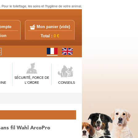
our le toilettage, les soins et l'hygiène de votre animal.
ompte
Mon panier (
vide
)
exion
Total :
0 €
SÉCURITÉ, FORCE DE
INE
L'ORDRE
CONSEILS
ans fil Wahl ArcoPro