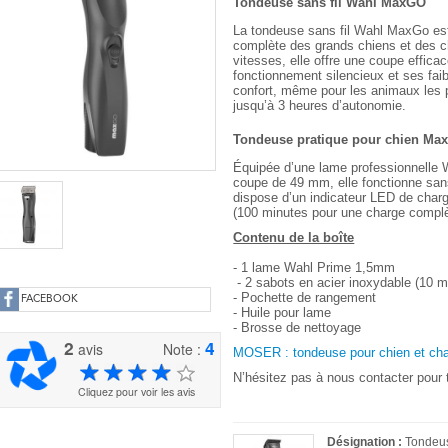
Tondeuse sans fil Wahl MaxGO
La tondeuse sans fil Wahl MaxGo est
complète des grands chiens et des c
vitesses, elle offre une coupe effica
fonctionnement silencieux et ses faib
confort, même pour les animaux les pl
jusqu’à 3 heures d’autonomie.
Tondeuse pratique pour chien Ma
Équipée d’une lame professionnelle 
coupe de 49 mm, elle fonctionne sans 
dispose d’un indicateur LED de charg
(
100 minutes pour une charge complè
Contenu de la boîte
- 1 lame Wahl Prime 1,5mm
- 2 sabots en acier inoxydable (10
- Pochette de rangement
FACEBOOK
- Huile pour lame
- Brosse de nettoyage
2
4
avis
Note :
MOSER : tondeuse pour chien et ch
N’hésitez pas à nous contacter pour
Cliquez pour voir les avis
Désignation :
Tondeus