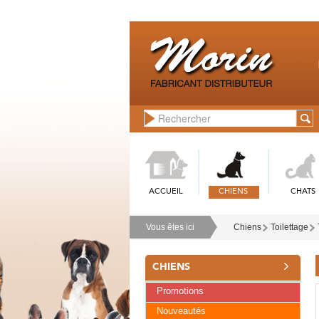
ACCUEIL
CHIENS
CHATS
Vous êtes ici
Chiens
Toilettage
CHIENS
Promotions
Nouveautés