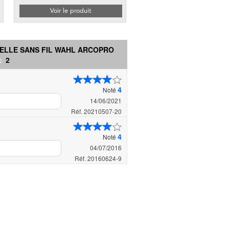
Voir le produit
ELLE SANS FIL WAHL ARCOPRO
 :
2
4
Noté
14/06/2021
Réf. 20210507-20
4
Noté
04/07/2016
Réf. 20160624-9