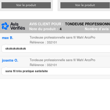
Voir le produit
Voir le produit
AVIS CLIENT POUR :
TONDEUSE PROFESSIONN
Note du produit :
4
Nombre d’avis
max B.
Tondeuse professionnelle sans fil Wahl ArcoPro
Référence : 332101
okokokokokok
josette O.
Tondeuse professionnelle sans fil Wahl ArcoPro
Référence : 332101
sans fil très pratique satisfaite
Tondeuse professionnelle sans
...
159.90
4.00
5
2
Tondeuse p