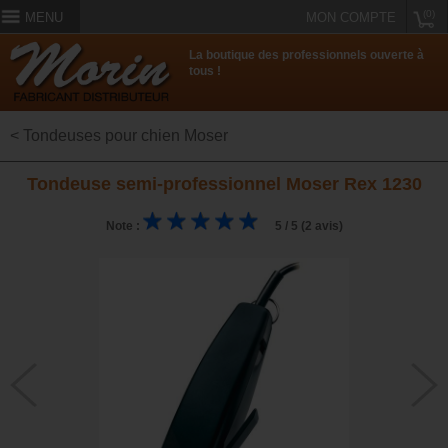
(0)
MENU
MON COMPTE
La boutique des professionnels ouverte à
tous !
< Tondeuses pour chien Moser
Tondeuse semi-professionnel Moser Rex 1230
Note :
5 / 5 (2 avis)