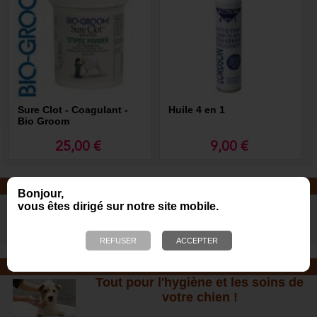
Sure Clot - Coagulant -
Huile 4 en 1
Bio Groom
25,00 €
9,00 €
JOUETS EN CORDE
Bonjour,
De nombreuses nouveautés pour
vous êtes dirigé sur notre site mobile.
des heures de jeux avec votre chien
!
SOINS ET SHAMPOOING
Tout pour l'hygiène et les soins de
votre chien !