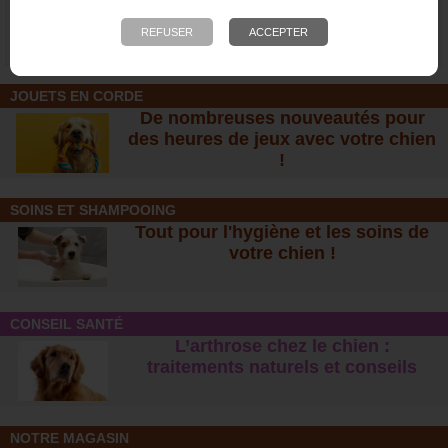
Désinfectant Saniterpen
pour chien et chiot -
Vetonature
34,85 €
5,60 €
JOUETS EN CORDE
De nombreuses nouveautés pour
des heures de jeux avec votre chien
!
SOINS ET SHAMPOOING
Tout pour l'hygiène et les soins de
votre chien !
CONSEIL SANTÉ
L’arthrose chez le chien :
traitements naturels et conseil
s
NOTRE MAGASIN