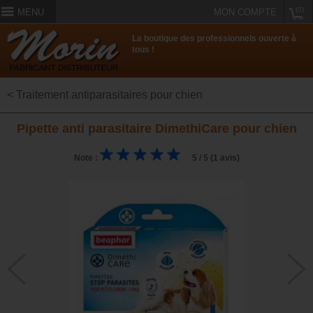
(0)
MENU
MON COMPTE
La boutique des professionnels ouverte à
tous !
< Traitement antiparasitaires pour chien
Pipette anti parasitaire DimethiCare pour chien
Note :
5 / 5 (1 avis)