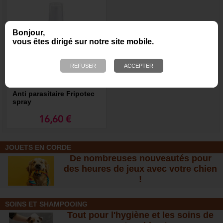
Bonjour,
vous êtes dirigé sur notre site mobile.
Anti parasitaire Fripotec
spray
16,60 €
JOUETS EN CORDE
De nombreuses nouveautés pour
des heures de jeux avec votre chien
!
SOINS ET SHAMPOOING
Tout pour l'hygiène et les soins de