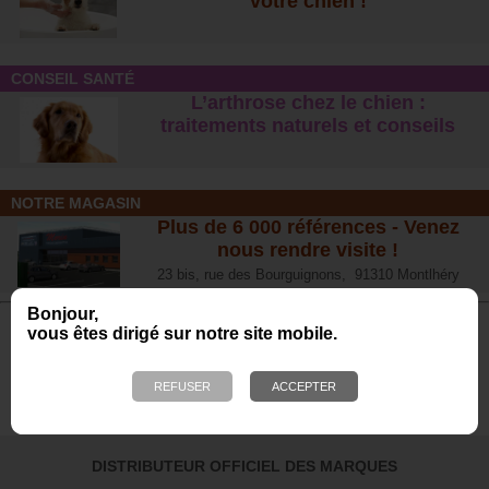
votre chien !
CONSEIL SANTÉ
L’arthrose chez le chien :
traitements naturels et conseil
s
NOTRE MAGASIN
Plus de 6 000 références - Venez
nous rendre visite !
23 bis, rue des Bourguignons, 91310 Montlhéry
Bonjour,
vous êtes dirigé sur notre site mobile.
Avis de nos Clients
Calculé à partir de 701 avis obtenus sur les 12
derniers mois. *
4.65/5
DISTRIBUTEUR OFFICIEL DES MARQUES