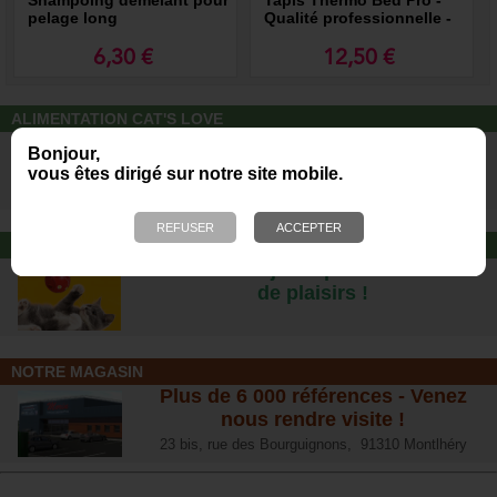
pelage long
Qualité professionnelle -
Recommandé par Morin
6,30 €
12,50 €
ALIMENTATION CAT'S LOVE
Des repas complets pour chats, à
Bonjour,
partir d’ingrédients 100% naturels.
vous êtes dirigé sur notre site mobile.
JOUET POUR CHAT
Offrez-lui un jouet pour des heures
de plaisirs !
NOTRE MAGASIN
Plus de 6 000 références - Venez
nous rendre visite !
23 bis, rue des Bourguignons, 91310 Montlhéry