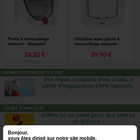
Porte à verrouillage
Chatière avec porte à
manuel - Staywell
verrouillage manuel -
Staywell
24,30 €
29,90 €
ALIMENTATION CAT'S LOVE
Des repas complets pour chats, à
partir d’ingrédients 100% naturels.
JOUET POUR CHAT
Offrez-lui un jouet pour des heures
de plaisirs !
Bonjour,
vous êtes dirigé sur notre site mobile.