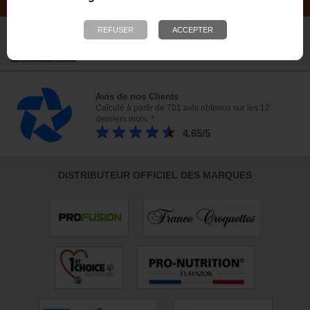
NOTRE MAGASIN
Plus de 6 000 références - Venez
nous rendre visite !
23 bis, rue des Bourguignons, 91310 Montlhéry
Avis de nos Clients
Calculé à partir de 701 avis obtenus sur les 12
derniers mois. *
4.65/5
DISTRIBUTEUR OFFICIEL DES MARQUES