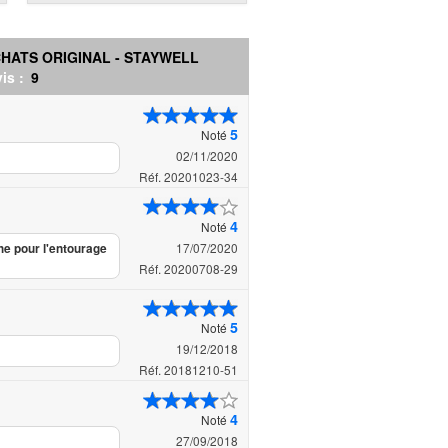
HATS ORIGINAL - STAYWELL
is :
9
5
Noté
02/11/2020
Réf. 20201023-34
4
Noté
17/07/2020
he pour l'entourage
Réf. 20200708-29
5
Noté
19/12/2018
Réf. 20181210-51
4
Noté
27/09/2018