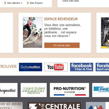
votre site web
Vos alertes +
Site Export
ESPACE REVENDEUR
Vous êtes une animalerie,
un toiletteur, une
jardinerie... cet espace
vous est réservé !
En savoir plus
TROUVER