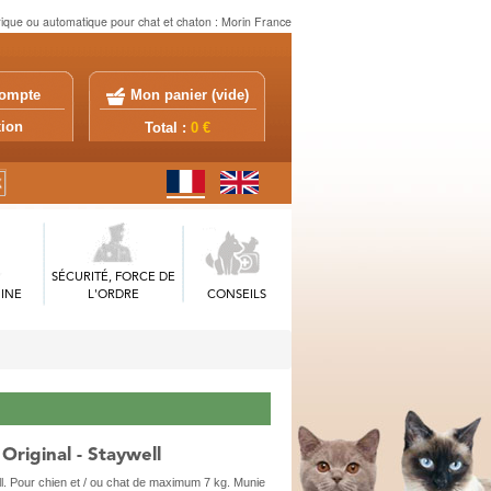
trique ou automatique pour chat et chaton : Morin France
ompte
Mon panier (
vide
)
exion
Total :
0 €
SÉCURITÉ, FORCE DE
INE
L'ORDRE
CONSEILS
Original - Staywell
ll. Pour chien et / ou chat de maximum 7 kg. Munie