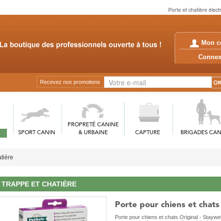
Porte et chatière élec
Mon c
Conn
Recevez nos promotions
PROPRETÉ CANINE
SPORT CANIN
& URBAINE
CAPTURE
BRIGADES CAN
tière
TRAPPE ET CHATIÈRE
Porte pour chiens et chats 
Porte pour chiens et chats Original - Staywe