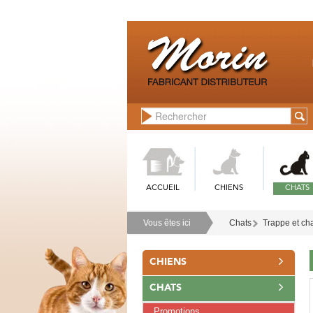
ACCUEIL
CHIENS
CHATS
Vous êtes ici
Chats
Trappe et cha
CHIENS
CHATS
Promotions