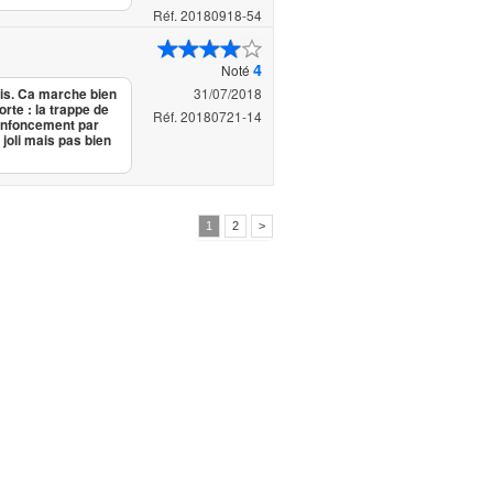
Réf. 20180918-54
4
Noté
31/07/2018
ris. Ca marche bien
orte : la trappe de
Réf. 20180721-14
renfoncement par
joli mais pas bien
1
2
>