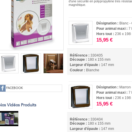
d’une sécurité en polypropylène très résista
magnétique.
Désignation :
Blanc -
Pour animal maxi :
7 
Hors tout :
236 x 19
15,95 €
Référence :
330405
Découpe :
180 x 155 mm
Largeur d'épaule :
147 mm
Couleur :
Blanche
Désignation :
Marron 
FACEBOOK
Pour animal maxi :
7 
Hors tout :
236 x 19
15,95 €
Nos Vidéos Produits
Référence :
330404
Découpe :
180 x 155 mm
Largeur d'épaule :
147 mm