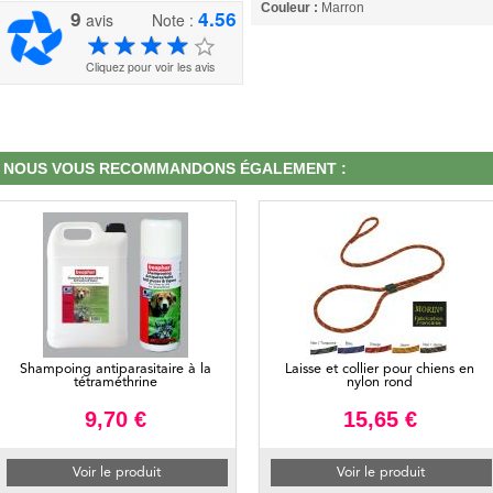
Couleur :
Marron
9
4.56
avis
Note :
Cliquez pour voir les avis
NOUS VOUS RECOMMANDONS ÉGALEMENT :
Shampoing antiparasitaire à la
Laisse et collier pour chiens en
tétraméthrine
nylon rond
9,70 €
15,65 €
Voir le produit
Voir le produit