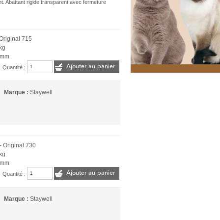
nt. Abattant rigide transparent avec fermeture
 Original 715
kg
8 mm
Ajouter au panier
Quantité :
Marque :
Staywell
- Original 730
kg
8 mm
Ajouter au panier
Quantité :
Marque :
Staywell