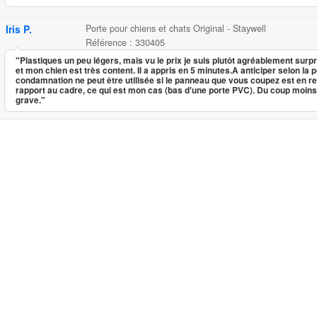
Iris P.
Porte pour chiens et chats Original - Staywell
Référence : 330405
"Plastiques un peu légers, mais vu le prix je suis plutôt agréablement surp
et mon chien est très content. Il a appris en 5 minutes.A anticiper selon la p
condamnation ne peut être utilisée si le panneau que vous coupez est en 
rapport au cadre, ce qui est mon cas (bas d'une porte PVC). Du coup moins 
grave."
Porte pour chiens et chats Ori
Porte pour chiens et chats Original -...
15.95
4.56
5
9
Porte pour