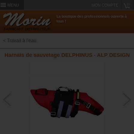
(0)
MENU
MON COMPTE
La boutique des professionnels ouverte à
tous !
< Travail à l'eau
Harnais de sauvetage DELPHINUS - ALP DESIGN