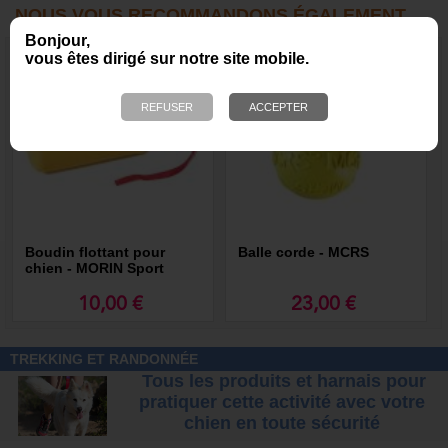
NOUS VOUS RECOMMANDONS ÉGALEMENT
Bonjour,
vous êtes dirigé sur notre site mobile.
Boudin flottant pour
Balle corde - MCRS
chien - MORIN Sport
Canin
10,00 €
23,00 €
TREKKING ET RANDONNÉE
Tous les produits et harnais pour
pratiquer cette activité avec votre
chien
en toute sécurité