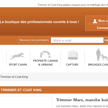
Trimmer et Coat King peigne coupant pour le toilettage des ch
Mon c
Conn
Recevez nos promotions
PROPRETÉ CANINE
SPORT CANIN
& URBAINE
CAPTURE
BRIGADES CAN
Trimmer et Coat King
TRIMMER ET COAT KING
Trimmer Mars, manche boi
Les trimmers Mars, dotés d’un manche en boi