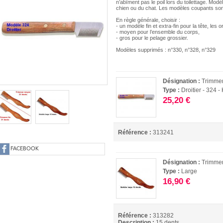
n’abîment pas le poil lors du toilettage. Mod
chien ou du chat. Les modèles coupants son
En règle générale, choisir :
- un modèle fin et extra-fin pour la tête, les or
- moyen pour l’ensemble du corps,
- gros pour le pelage grossier.
Modèles supprimés : n°330, n°328, n°329
Désignation :
Trimme
Type :
Droitier - 324 
25,20 €
Référence :
313241
FACEBOOK
Désignation :
Trimme
Type :
Large
16,90 €
Référence :
313282
Description :
15 dents