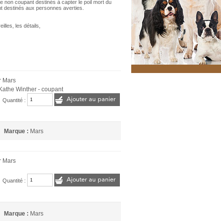
èle non coupant destinés à capter le poil mort du
t destinés aux personnes averties.
eilles, les détails,
r Mars
- Kathe Winther - coupant
Ajouter au panier
Quantité :
Marque :
Mars
r Mars
Ajouter au panier
Quantité :
Marque :
Mars