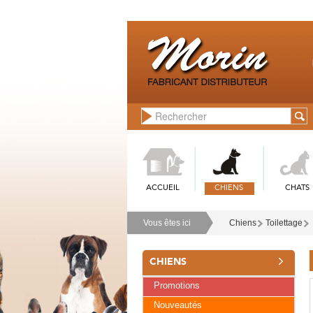
ACCUEIL
CHIENS
CHATS
Vous êtes ici
Chiens
Toilettage
CHIENS
Promotions
Nouveautés