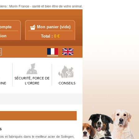
iens : Morin France - santé et bien être de votre animal.
ompte
Mon panier (
vide
)
exion
Total :
0 €
SÉCURITÉ, FORCE DE
INE
L'ORDRE
CONSEILS
s
s et fabriqués dans le meilleur acier de Solingen,