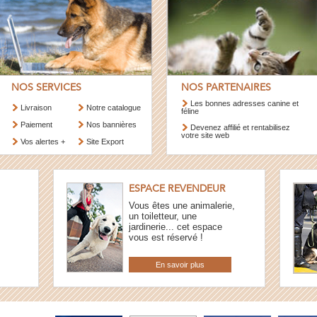
NOS SERVICES
NOS PARTENAIRES
Les bonnes adresses canine et
Livraison
Notre catalogue
féline
Paiement
Nos bannières
Devenez affilié et rentabilisez
votre site web
Vos alertes +
Site Export
ESPACE REVENDEUR
Vous êtes une animalerie,
un toiletteur, une
jardinerie... cet espace
vous est réservé !
En savoir plus