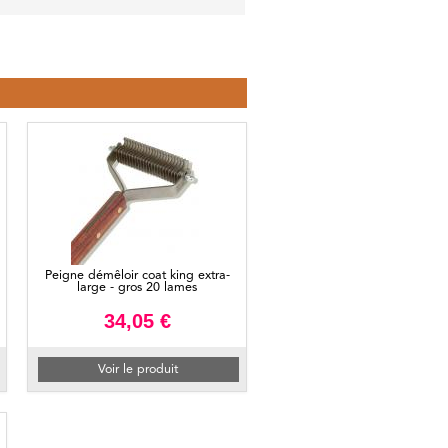
Peigne démêloir coat king extra-
large - gros 20 lames
34,05 €
Voir le produit