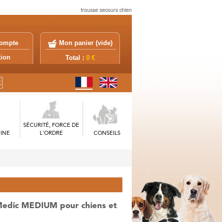
trousse secours chien
ompte
Mon panier (
vide
)
exion
Total :
0 €
SÉCURITÉ, FORCE DE
INE
L'ORDRE
CONSEILS
Medic MEDIUM pour chiens et