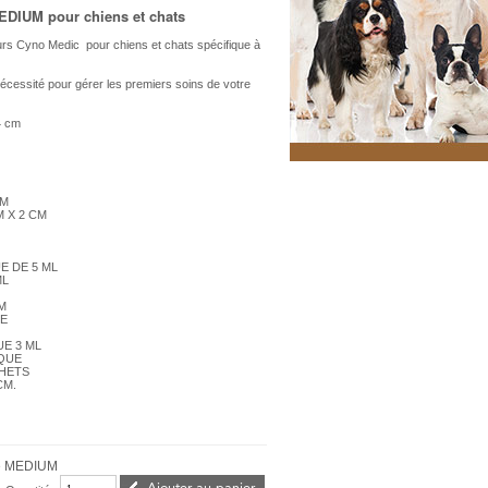
EDIUM pour chiens et chats
s Cyno Medic pour chiens et chats spécifique à
nécessité pour gérer les premiers soins de votre
4 cm
M
CM
M X 2 CM
E DE 5 ML
ML
CM
ME
E 3 ML
IQUE
CHETS
CM.
e MEDIUM