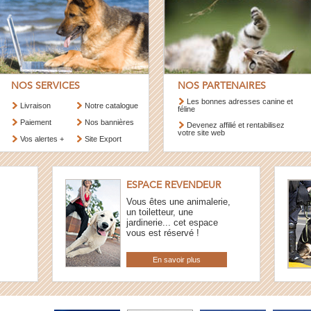
NOS SERVICES
NOS PARTENAIRES
Les bonnes adresses canine et
Livraison
Notre catalogue
féline
Paiement
Nos bannières
Devenez affilié et rentabilisez
votre site web
Vos alertes +
Site Export
ESPACE REVENDEUR
Vous êtes une animalerie,
un toiletteur, une
jardinerie... cet espace
vous est réservé !
En savoir plus