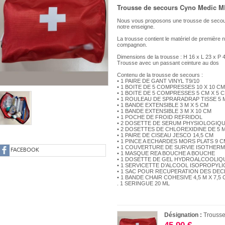
Trousse de secours Cyno Medic M
Nous vous proposons une trousse de secour
notre enseigne.
La trousse contient le matériel de première 
compagnon.
Dimensions de la trousse : H 16 x L 23 x P 
Trousse avec un passant ceinture au dos
Contenu de la trousse de secours :
• 1 PAIRE DE GANT VINYL T9/10
• 1 BOITE DE 5 COMPRESSES 10 X 10 C
• 1 BOITE DE 5 COMPRESSES 5 CM X 5 
• 1 ROULEAU DE SPRARADRAP TISSE 5 
• 1 BANDE EXTENSIBLE 3 M X 5 CM
• 1 BANDE EXTENSIBLE 3 M X 10 CM
• 1 POCHE DE FROID REFRIDOL
• 2 DOSETTE DE SERUM PHYSIOLOGIQU
• 2 DOSETTES DE CHLOREXIDINE DE 5 
• 1 PAIRE DE CISEAU JESCO 14,5 CM
• 1 PINCE A ECHARDES MORS PLATS 9 
• 1 COUVERTURE DE SURVIE ISOTHER
FACEBOOK
• 1 MASQUE REA BOUCHE A BOUCHE
• 1 DOSETTE DE GEL HYDROALCOOLIQU
• 1 SERVICETTE D’ALCOOL ISOPROPYL
• 1 SAC POUR RECUPERATION DES DE
• 1 BANDE CHAIR COHESIVE 4,5 M X 7,5 
. 1 SERINGUE 20 ML
Désignation :
Trouss