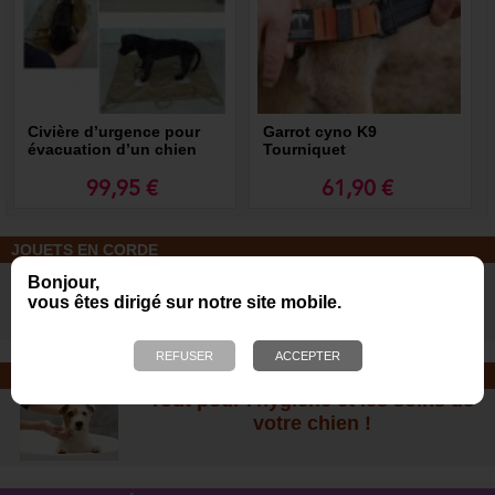
Civière d’urgence pour
Garrot cyno K9
évacuation d’un chien
Tourniquet
blessé
99,95 €
61,90 €
JOUETS EN CORDE
De nombreuses nouveautés pour
Bonjour,
des heures de jeux avec votre chien
vous êtes dirigé sur notre site mobile.
!
SOINS ET SHAMPOOING
Tout pour l'hygiène et les soins de
votre chien !