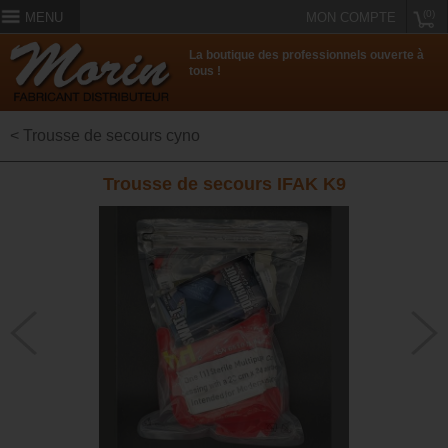
(0)
MENU
MON COMPTE
La boutique des professionnels ouverte à
tous !
< Trousse de secours cyno
Trousse de secours IFAK K9