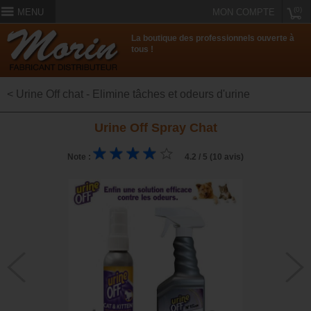
(0)
MENU
MON COMPTE
La boutique des professionnels ouverte à
tous !
< Urine Off chat - Elimine tâches et odeurs d'urine
Urine Off Spray Chat
Note :
4.2 / 5 (10 avis)