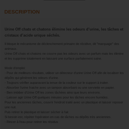
DESCRIPTION
Urine Off chats et chatons élimine les odeurs d’urine, les tâches et
cristaux d’acide urique séchés.
Il bloque le mécanisme de déclenchement primaire de récidive, dit "marquage" des
animaux.
Urine Off chats et chatons ne couvre pas les odeurs avec un parfum mais les élimine
et les supprime totalement en laissant une surface parfaitement saine.
Mode d’emploi:
- Pour de meilleurs résultats, utiliser un détecteur d’urine Urine Off afin de localiser les
dépôts qui génèrent les odeurs d’urine.
- Toujours vérifier auparavant la tenue de la couleur sur le support à traiter.
- Absorber l’urine fraiche avec un tampon absorbant ou une serviette en papier.
- Bien imbiber d’Urine Off les zones tâchées ainsi que leurs environs.
- Laisser agir Urine Off quelques minutes pour les tâches encore humides.
Pour les anciennes tâches, couvrir l’endroit traité avec un plastique et laisser reposer
une nuit.
Puis retirer le plastique et laisser sécher à l’air.
Si besoin est, répéter l’opération en cas de tâches ou dépôts très anciennes.
- Rincer à l’eau pour retirer les résidus