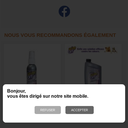
NOUS VOUS RECOMMANDONS ÉGALEMENT
Bonjour,
vous êtes dirigé sur notre site mobile.
Urine Off Spray chien et
Urine Off pour chat -
chiot
Flacon avec applicateur
tapis et moquette
9,95 €
33,90 €