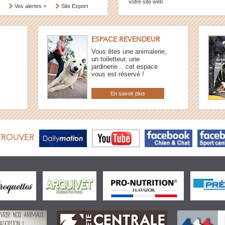
votre site web
Vos alertes +
Site Export
ESPACE REVENDEUR
Vous êtes une animalerie,
un toiletteur, une
jardinerie... cet espace
vous est réservé !
En savoir plus
TROUVER