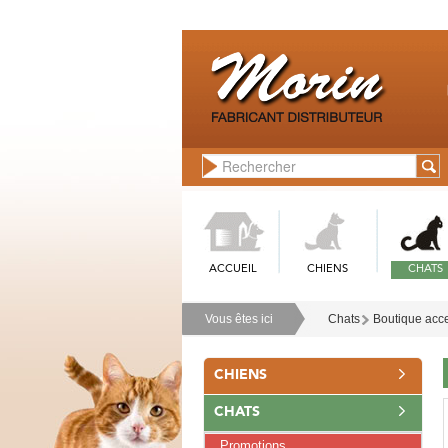
ACCUEIL
CHIENS
CHATS
Vous êtes ici
Chats
Boutique acce
CHIENS
CHATS
Promotions