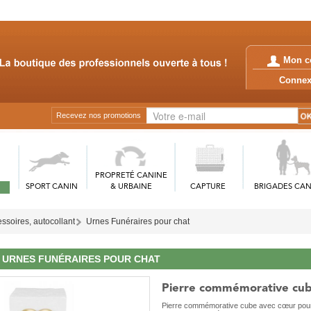
Mon c
Conn
Recevez nos promotions
PROPRETÉ CANINE
SPORT CANIN
& URBAINE
CAPTURE
BRIGADES CAN
ssoires, autocollant
Urnes Funéraires pour chat
URNES FUNÉRAIRES POUR CHAT
Pierre commémorative cu
Pierre commémorative cube avec cœur pour 