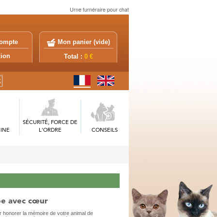
Urne furnéraire pour chat
ompte
Mon panier (
vide
)
exion
Total :
0 €
SÉCURITÉ, FORCE DE
INE
L'ORDRE
CONSEILS
be avec cœur
honorer la mémoire de votre animal de