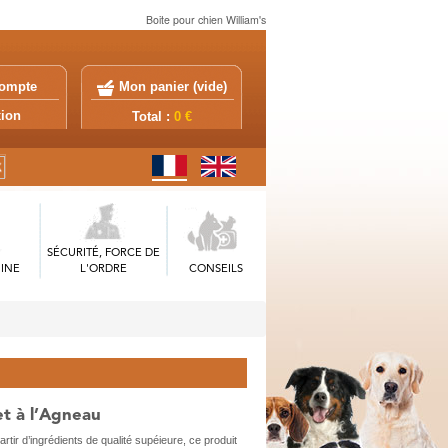
Boite pour chien William's
ompte
Mon panier (
vide
)
exion
Total :
0 €
SÉCURITÉ, FORCE DE
INE
L'ORDRE
CONSEILS
et à l’Agneau
r d’ingrédients de qualité supéieure, ce produit