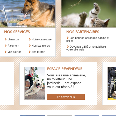
NOS SERVICES
NOS PARTENAIRES
Les bonnes adresses canine et
Livraison
Notre catalogue
féline
Paiement
Nos bannières
Devenez affilié et rentabilisez
votre site web
Vos alertes +
Site Export
ESPACE REVENDEUR
Vous êtes une animalerie,
un toiletteur, une
jardinerie... cet espace
vous est réservé !
En savoir plus