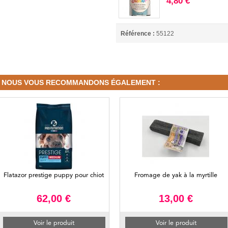
4,80 €
Référence :
55122
NOUS VOUS RECOMMANDONS ÉGALEMENT :
Flatazor prestige puppy pour chiot
Fromage de yak à la myrtille
62,00 €
13,00 €
Voir le produit
Voir le produit