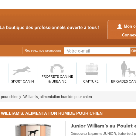
Mon c
Conn
Recevez nos promotions
PROPRETÉ CANINE
SPORT CANIN
& URBAINE
CAPTURE
BRIGADES CAN
 pour chien
William's, alimentation humide pour chien
WILLIAM'S, ALIMENTATION HUMIDE POUR CHIEN
Junior William’s au Poulet 
Découvrez la gamme JUNIOR, élaborée à parti