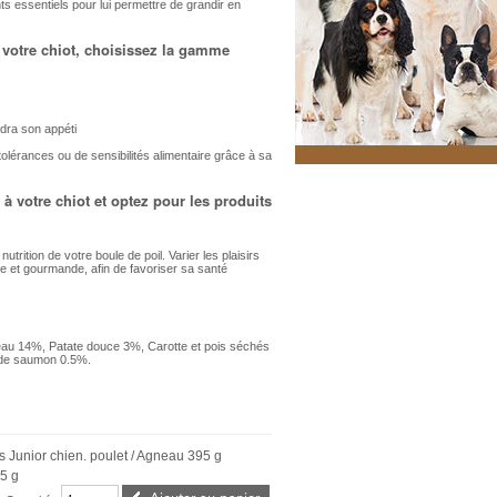
nts essentiels pour lui permettre de grandir en
 votre chiot, choisissez la gamme
endra son appéti
olérances ou de sensibilités alimentaire grâce à sa
n à votre chiot et optez pour les produits
trition de votre boule de poil. Varier les plaisirs
ne et gourmande, afin de favoriser sa santé
neau 14%, Patate douce 3%, Carotte et pois séchés
 de saumon 0.5%.
's Junior chien. poulet / Agneau 395 g
5 g