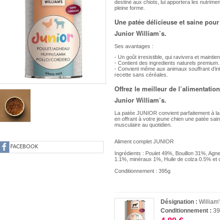
destiné aux chiots, lui apportera les nutrime
pleine forme.
Une patée délicieuse et saine pour
Junior William’s.
Ses avantages :
- Un goût irresistible, qui ravivera et mainti
- Contient des ingredients naturels premium.
- Convient même aux animaux souffrant d’int
recette sans céréales.
Offrez le meilleur de l’alimentatio
Junior William’s.
La patée JUNIOR convient parfaitement à la nu
en offrant à votre jeune chien une patée sai
musculaire au quotidien.
Aliment complet JUNIOR
FACEBOOK
Ingrédients : Poulet 49%, Bouillon 31%, Ag
1.1%, minéraux 1%, Huile de colza 0.5% et
Conditionnement : 395g
Désignation :
William
Conditionnement :
39