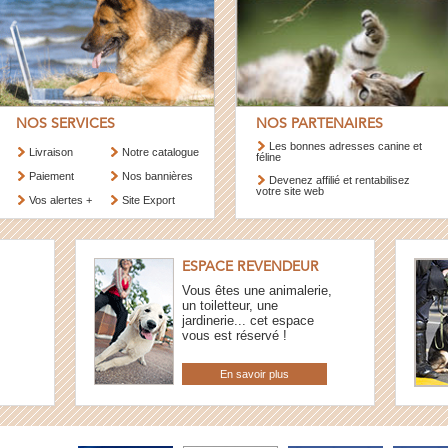
NOS SERVICES
NOS PARTENAIRES
Les bonnes adresses canine et
Livraison
Notre catalogue
féline
Paiement
Nos bannières
Devenez affilié et rentabilisez
votre site web
Vos alertes +
Site Export
ESPACE REVENDEUR
Vous êtes une animalerie,
un toiletteur, une
jardinerie... cet espace
vous est réservé !
En savoir plus