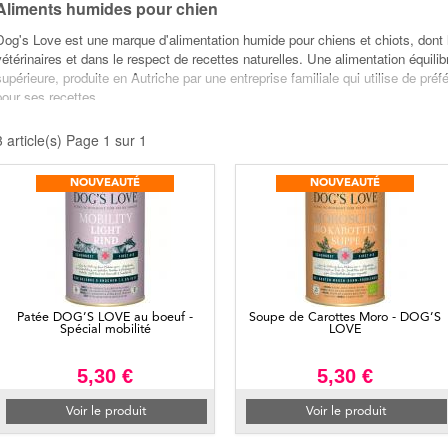
Aliments humides pour chien
Dog's Love est une marque d'alimentation humide pour chiens et chiots, dont l
vétérinaires et dans le respect de recettes naturelles. Une alimentation équilib
supérieure, produite en Autriche par une entreprise familiale qui utilise de pr
pour ses recettes.
Une alimentation premium composée de 71% de viandes ou poissons, développée
tous les nutriments nécessaires au bien être de votre chien.
3 article(s) Page 1 sur 1
L'alimentation Dog's Love est 100% naturelle
NOUVEAUTÉ
NOUVEAUTÉ
es repas complets pour chiens et chiots sont garantis sans céréales et élaborés à partir d’ingré
Une alimentation qui évite tous produits chimique, gluten, sucres ajoutés, soja,
colorants, arômes et conservateurs, exhausteurs de goût, expérimentations an
Les recettes au poulet, dinde, bœuf ou saumon fourniront à votre compagnon,
nécessaires à leur développement et leur santé.
Patée DOG’S LOVE au boeuf -
Soupe de Carottes Moro - DOG’S
Spécial mobilité
LOVE
5,30 €
5,30 €
Voir le produit
Voir le produit