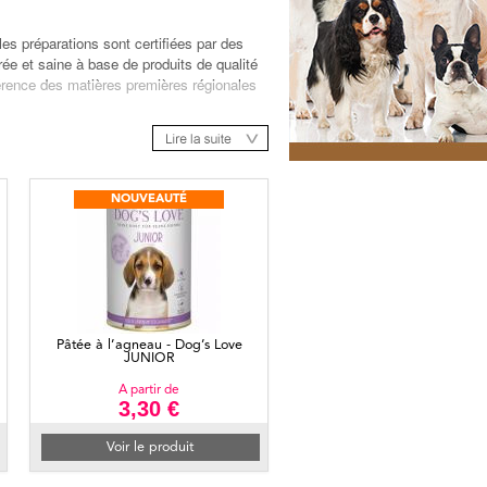
es préparations sont certifiées par des
rée et saine à base de produits de qualité
éférence des matières premières régionales
 sans additifs artificiels pour fournir
NOUVEAUTÉ
dients 100% naturels.
 porc, farine d'os, déchets d'abattoirs,
imales et modification génétique.
 toutes les vitamines et minéraux
Pâtée à l’agneau - Dog’s Love
JUNIOR
A partir de
3,30 €
Voir le produit