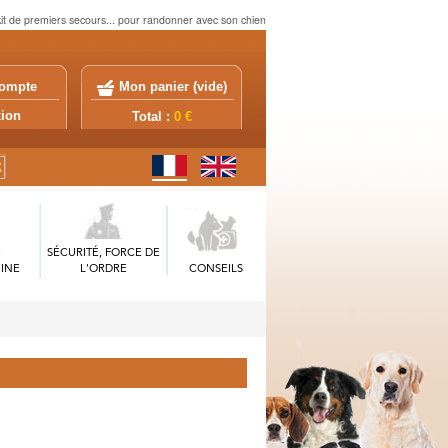
kit de premiers secours... pour randonner avec son chien
ompte
Mon panier (
vide
)
exion
Total :
0 €
SÉCURITÉ, FORCE DE
INE
L'ORDRE
CONSEILS