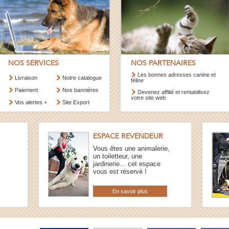
NOS SERVICES
NOS PARTENAIRES
Les bonnes adresses canine et
Livraison
Notre catalogue
féline
Paiement
Nos bannières
Devenez affilié et rentabilisez
votre site web
Vos alertes +
Site Export
ESPACE REVENDEUR
Vous êtes une animalerie,
un toiletteur, une
jardinerie... cet espace
vous est réservé !
En savoir plus