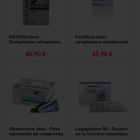
ENTEROmicro -
Fortiflora chat -
Complément alimentaire
complément nutritionnel
pour la digestion
pour la flore intestinale
40,90 €
45,90 €
Observence chat - Prise
Legaphyton 50 - Soutien
spontanée de comprimés
de la fonction hépatique
ou gélules