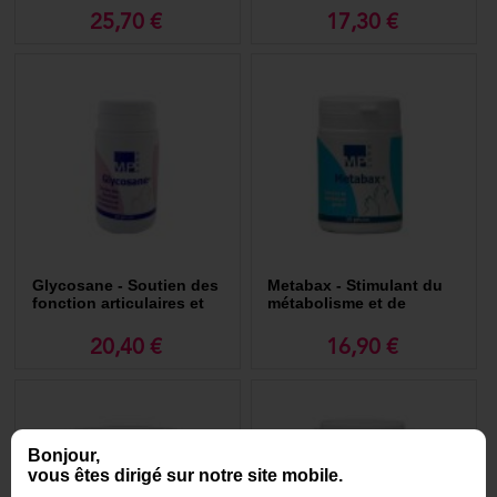
25,70 €
17,30 €
Glycosane - Soutien des
Metabax - Stimulant du
fonction articulaires et
métabolisme et de
locomotrices.
l’appétit pour chien et
chat.
20,40 €
16,90 €
Bonjour,
vous êtes dirigé sur notre site mobile.