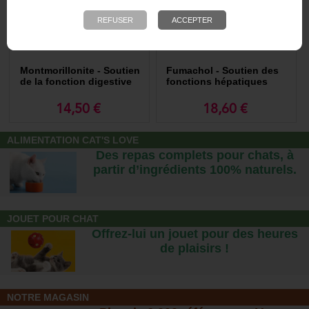
Montmorillonite - Soutien
Fumachol - Soutien des
de la fonction digestive
fonctions hépatiques
14,50 €
18,60 €
ALIMENTATION CAT'S LOVE
Des repas complets pour chats, à
partir d’ingrédients 100% naturels.
JOUET POUR CHAT
Offrez-lui un jouet pour des heures
de plaisirs !
NOTRE MAGASIN