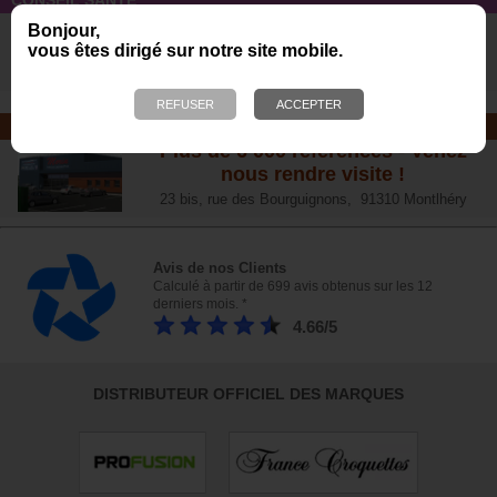
L’arthrose chez le chien :
Bonjour,
traitements naturels et conseil
s
vous êtes dirigé sur notre site mobile.
NOTRE MAGASIN
Plus de 6 000 références - Venez
nous rendre visite !
23 bis, rue des Bourguignons, 91310 Montlhéry
Avis de nos Clients
Calculé à partir de 699 avis obtenus sur les 12
derniers mois. *
4.66/5
DISTRIBUTEUR OFFICIEL DES MARQUES