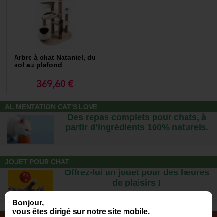
stable et sûr, loin de l'agitation du quotidien.
À qui s'adressent ces arbres à chats géants ?
Ces arbres à chat très hauts sont parfaits pour les propriétaires de chats
qui disposent de suffisamment de place pour accueillir de telles
structures et souhaitent offrir le meilleur à leurs félins. Ils sont
particulièrement adaptés aux chats d'appartement qui n'ont pas accès à
Arbre à chat Nataniel, du
l'extérieur, leur fournissant un environnement enrichissant pour satisfaire
sol au plafond
leurs instincts naturels.
369,60 €
Découvrez également toute notre gamme
d'arbres à chats
ALIMENTATION CAT'S LOVE
Chez Morin France, nous offrons une gamme complète d'arbres à chat
Des repas complets pour chats, à
pour répondre à tous les besoins et préférences. Visitez notre
page
partir d’ingrédients 100% naturels.
dédiée aux arbres à chat
pour explorer des options allant de
moins de
100 cm
de haut aux
modèles de 100 cm à 199 cm
. Plus qu’une taille,
vous recherchez un style précis, dans ce cas, découvrez nos arbres à
chat beige, cylindre, d'angle et avec hamac.
Morin France s'engage à offrir des solutions au meilleur rapport qualité
JOUET POUR CHAT
prix pour le bonheur et la santé de votre chat, quelle que soit la taille ou
Offrez-lui un jouet pour des heures
le style de l'arbre à chat que vous recherchez.
de plaisirs !
Bonjour,
vous êtes dirigé sur notre site mobile.
NOTRE MAGASIN