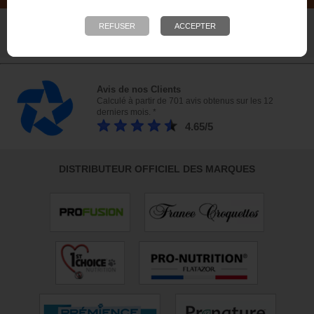
Plus de 6 000 références - Venez
nous rendre visite !
23 bis, rue des Bourguignons, 91310 Montlhéry
Avis de nos Clients
Calculé à partir de 701 avis obtenus sur les 12
derniers mois. *
4.65/5
DISTRIBUTEUR OFFICIEL DES MARQUES