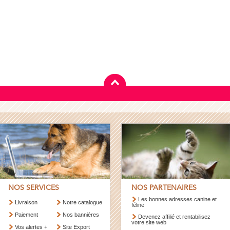
NOS SERVICES
NOS PARTENAIRES
Les bonnes adresses canine et
Livraison
Notre catalogue
féline
Paiement
Nos bannières
Devenez affilié et rentabilisez
votre site web
Vos alertes +
Site Export