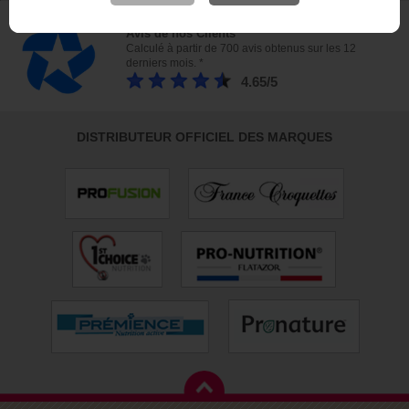
Avis de nos Clients
Calculé à partir de 700 avis obtenus sur les 12
derniers mois. *
4.65/5
DISTRIBUTEUR OFFICIEL DES MARQUES