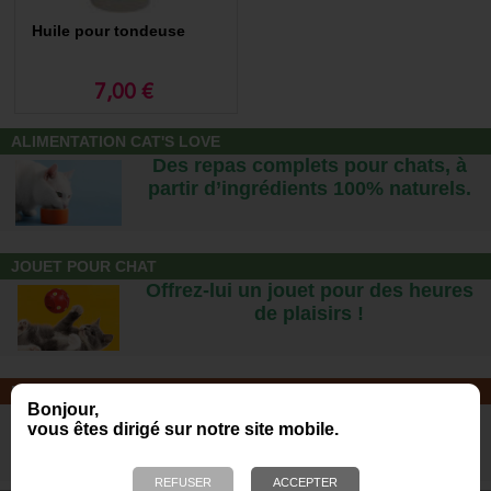
Huile pour tondeuse
7,00 €
ALIMENTATION CAT'S LOVE
Des repas complets pour chats, à
partir d’ingrédients 100% naturels.
JOUET POUR CHAT
Offrez-lui un jouet pour des heures
de plaisirs !
NOTRE MAGASIN
Bonjour,
Plus de 6 000 références - Venez
vous êtes dirigé sur notre site mobile.
nous rendre visite !
23 bis, rue des Bourguignons, 91310 Montlhéry