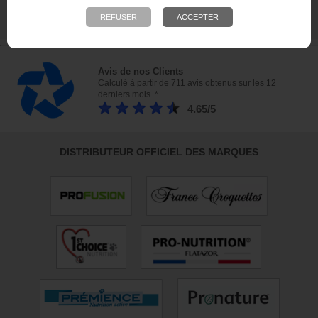
nous rendre visite !
23 bis, rue des Bourguignons, 91310 Montlhéry
Avis de nos Clients
Calculé à partir de 711 avis obtenus sur les 12
derniers mois. *
4.65/5
DISTRIBUTEUR OFFICIEL DES MARQUES