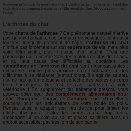
Comment m’occuper de mon vieux chat ? L’arthrose du chat, la perte de mobilité
et de vision surviennent lorsque votre félin prend de l’âge. Découvrez comment
l’aider.
L’arthrose du chat
Votre
chat a de l’arthrose
? Ce phénomène naturel n’arrive
pas qu’aux humains, nos animaux domestiques sont aussi
touchés, lorsqu’ils prennent de l’âge. L’
arthrose du chat
n’influe pas forcément sur son
espérance de vie
, mais plus
votre félin vieillit, plus il risque d’en souffrir. C’est une
pathologie qui concerne 20% des matous de plus de 12 ans,
et qui leur cause des difficultés au quotidien. Les
symptômes de l’arthrose du chat
sont reconnaissables :
minou se montre plus anxieux qu’à l’ordinaire, a des
difficultés à se déplacer (surtout lorsqu’il s’agit de sauter),
n’aime pas qu’on le touche et se lèche des parties du corps
bien spécifiques. Si c’est le cas, parlez-en à votre
vétérinaire ! En supplément du traitement prescrit, vous
pouvez opter pour des
compléments alimentaires pour
chat
.
Seraquin
,
Locox
et
Cartimax
sont d’excellents
soutiens pour les articulations de votre boule de poils.
Pensez aussi à adapter son lieu de vie pour limiter les
efforts physiques : évitez les
arbres à chat
trop hauts,
aménagez-lui un coin au sol et placez sa
litière
dans un
endroit accessible, pas très loin de son panier.