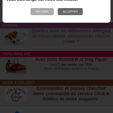
Choisissez la qualité artisanale
fabriquée en France !
Cuir, biothane, gomme, corde, nylon... faites
votre choix :-)
CONSEIL
Quelles sont les différentes allergies
et intoxications alimentaires chez le
chien ?
TAPIS ROULANT
Avec DOG RUNNER et Dog Pacer
Le n°1 des ventes aux USA
Morin, distributeur exclusif en France
CLICK & COLLECT
Commandez et passez chercher
votre commande au service Click &
Collect de notre magasin.