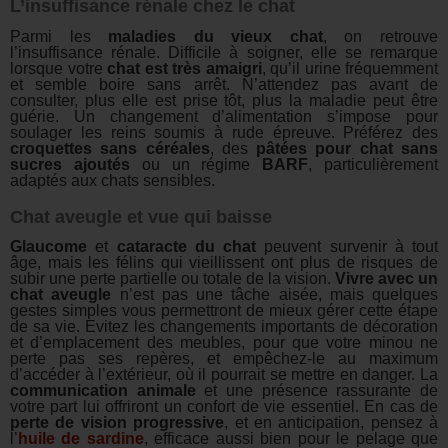
L’insuffisance rénale chez le chat
Parmi les
maladies du vieux chat
, on retrouve
l’insuffisance rénale. Difficile à soigner, elle se remarque
lorsque votre
chat est très amaigri
, qu’il urine fréquemment
et semble boire sans arrêt. N’attendez pas avant de
consulter, plus elle est prise tôt, plus la maladie peut être
guérie. Un changement d’alimentation s’impose pour
soulager les reins soumis à rude épreuve. Préférez des
croquettes sans céréales
, des
pâtées pour chat
sans
sucres ajoutés
ou un régime
BARF
, particulièrement
adaptés aux chats sensibles.
Chat aveugle et vue qui baisse
Glaucome
et
cataracte du chat
peuvent survenir à tout
âge, mais les félins qui vieillissent ont plus de risques de
subir une perte partielle ou totale de la vision.
Vivre avec un
chat aveugle
n’est pas une tâche aisée, mais quelques
gestes simples vous permettront de mieux gérer cette étape
de sa vie. Evitez les changements importants de décoration
et d’emplacement des meubles, pour que votre minou ne
perte pas ses repères, et empêchez-le au maximum
d’accéder à l’extérieur, où il pourrait se mettre en danger. La
communication animale
et une présence rassurante de
votre part lui offriront un confort de vie essentiel. En cas de
perte de vision progressive
, et en anticipation, pensez à
l’
huile de sardine
, efficace aussi bien pour le pelage que