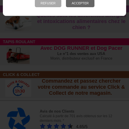
CONSEIL
Quelles sont les différentes allergies
et intoxications alimentaires chez le
chien ?
TAPIS ROULANT
Avec DOG RUNNER et Dog Pacer
Le n°1 des ventes aux USA
Morin, distributeur exclusif en France
CLICK & COLLECT
Commandez et passez chercher
votre commande au service Click &
Collect de notre magasin.
Avis de nos Clients
Calculé à partir de 701 avis obtenus sur les 12
derniers mois. *
4.65/5