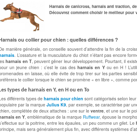
Harnais de canicross, harnais anti traction, 
Découvrez comment choisir le meilleur pour v
Harnais ou collier pour chien : quelles différences ?
De manière générale, on conseille souvent d’attendre la fin de la croi
harnais
. L’ossature et la musculature du chiot n’étant pas encore fo
les
harnais en T
, peuvent gêner leur développement. Pourtant, il exis
pour un jeune chien : c’est le cas des
harnais en Y
ou en H ! L’uti
promenades en laisse, où elle évite de trop tirer sur les parties sensi
préfèrera le collier lorsque le chien se promène « en libre », comme po
Les types de harnais en Y, en H ou en To
Les différents types de
harnais pour chien
sont catégorisés selon leu
populaire par la marque
Julius K9
, par exemple, se caractérise par un
chien, complétée de deux attaches : une sur le
ventre
, et une sur le po
harnais en Y
, emblématique de la marque
Ruffwear
, épouse la morpho
s’effectue sur la poitrine, entre les épaules, un peu comme un gilet. Le
principe, mais sera généralement plus fin, avec différents systèmes d’a