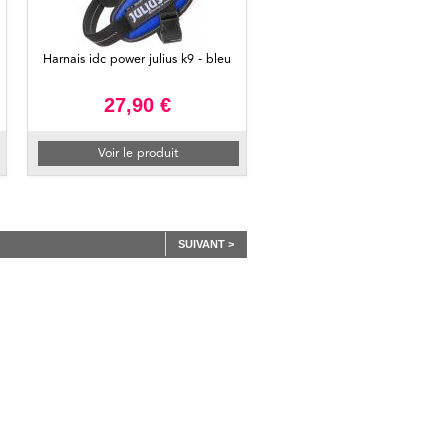
Harnais idc power julius k9 - bleu
27,90 €
Voir le produit
SUIVANT >