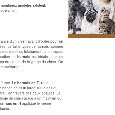
de nombreux modèles existent.
otre chien.
ssance d’un chien avant d’opter pour un
rmées, certains types de harnais, comme
te des modèles totalement sans risques
lisation du
harnais
est idéale pour les
bles du cou et de la gorge du chien. On
rte-médaille.
r forme. Le
harnais en T
, rendu
e bande de tissu large sur le dos du
itrail, en travers des deux épaules. Le
logie du chien grâce à un maintien qui
harnais en H
applique le même
ttache.