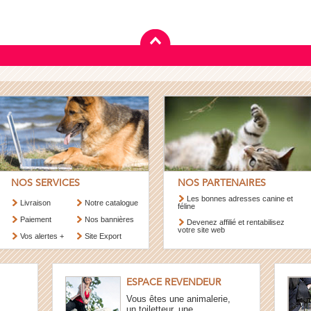
NOS SERVICES
NOS PARTENAIRES
Les bonnes adresses canine et
Livraison
Notre catalogue
féline
Paiement
Nos bannières
Devenez affilié et rentabilisez
votre site web
Vos alertes +
Site Export
ESPACE REVENDEUR
Vous êtes une animalerie,
un toiletteur, une