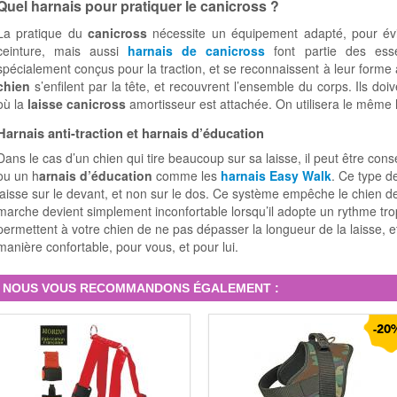
Quel harnais pour pratiquer le canicross ?
La pratique du
canicross
nécessite un équipement adapté, pour évit
ceinture, mais aussi
harnais de canicross
font partie des esse
spécialement conçus pour la traction, et se reconnaissent à leur forme
chien
s’enfilent par la tête, et recouvrent l’ensemble du corps. Ils do
où la
laisse canicross
amortisseur est attachée. On utilisera le même
Harnais anti-traction et harnais d’éducation
Dans le cas d’un chien qui tire beaucoup sur sa laisse, il peut être consei
ou un h
arnais d’éducation
comme les
harnais Easy Walk
. Ce type d
laisse sur le devant, et non sur le dos. Ce système empêche le chien de t
marche devient simplement inconfortable lorsqu’il adopte un rythme trop
permettent à votre chien de ne pas dépasser la longueur de la laisse, 
manière confortable, pour vous, et pour lui.
NOUS VOUS RECOMMANDONS ÉGALEMENT :
-20