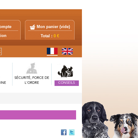
ompte
Mon panier (
vide
)
exion
Total :
0 €
SÉCURITÉ, FORCE DE
INE
L'ORDRE
CONSEILS