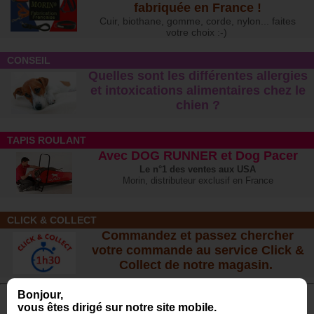
fabriquée en France !
Cuir, biothane, gomme, corde, nylon... faites
votre choix :-)
CONSEIL
Quelles sont les différentes allergies
et intoxications alimentaires chez le
chien ?
TAPIS ROULANT
Avec DOG RUNNER et Dog Pacer
Le n°1 des ventes aux USA
Morin, distributeur exclusif en France
CLICK & COLLECT
Commandez et passez chercher
votre commande au service Click &
Collect de notre magasin.
Bonjour,
vous êtes dirigé sur notre site mobile.
Avis de nos Clients