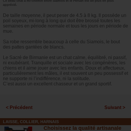
Ce beau chat à mi-chemin entre Siamois et le Persan est de plus en plus
apprécié.
De taille moyenne, il peut peser de 4.5 à 8 kg. Il possède un
poil soyeux, mi-long à long qui doit être brossé toutes les
semaines en période normale et tous les jours en période de
mue.
Sa robe ressemble beaucoup à celle du Siamois, le bout
des pattes gantées de blancs.
Le Sacré de Birmanie est un chat calme, équilibré, ni passif,
ni exubérant. Tranquille et sociale avec les congénères, les
chiens et il aime jouer avec les enfants. Doux et affectueux,
particulièrement les mâles, il est souvent un peu possessif et
ne supporte ni l’indifférence, ni la solitude.
C’est aussi un excellent chasseur et un grand sportif.
< Précédent
Suivant >
LAISSE, COLLIER, HARNAIS
Choisissez la qualité artisanale