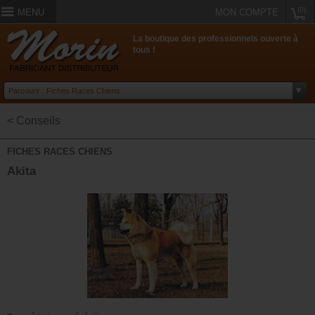
(0)
MENU
MON COMPTE
La boutique des professionnels ouverte à
tous !
< Conseils
FICHES RACES CHIENS
Akita