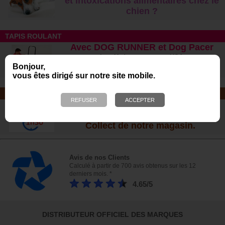
et intoxications alimentaires chez le
chien ?
TAPIS ROULANT
Avec DOG RUNNER et Dog Pacer
Le n°1 des ventes aux USA
Morin, distributeur exclusif en France
Bonjour,
vous êtes dirigé sur notre site mobile.
CLICK & COLLECT
Commandez et passez chercher
votre commande au service Click &
Collect de notre magasin.
Avis de nos Clients
Calculé à partir de 700 avis obtenus sur les 12
derniers mois. *
4.65/5
DISTRIBUTEUR OFFICIEL DES MARQUES