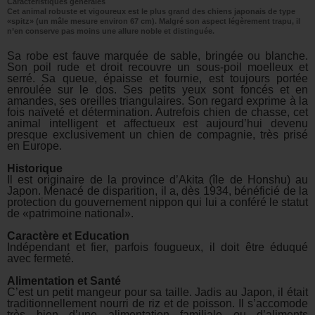
Caractéristiques générales
Cet animal robuste et vigoureux est le plus grand des chiens japonais de type
«spitz» (un mâle mesure environ 67 cm). Malgré son aspect légèrement trapu, il
n’en conserve pas moins une allure noble et distinguée.
Sa robe est fauve marquée de sable, bringée ou blanche.
Son poil rude et droit recouvre un sous-poil moelleux et
serré. Sa queue, épaisse et fournie, est toujours portée
enroulée sur le dos. Ses petits yeux sont foncés et en
amandes, ses oreilles triangulaires. Son regard exprime à la
fois naïveté et détermination. Autrefois chien de chasse, cet
animal intelligent et affectueux est aujourd’hui devenu
presque exclusivement un chien de compagnie, très prisé
en Europe.
Historique
Il est originaire de la province d’Akita (île de Honshu) au
Japon. Menacé de disparition, il a, dès 1934, bénéficié de la
protection du gouvernement nippon qui lui a conféré le statut
de «patrimoine national».
Caractère et Education
Indépendant et fier, parfois fougueux, il doit être éduqué
avec fermeté.
Alimentation et Santé
C’est un petit mangeur pour sa taille. Jadis au Japon, il était
traditionnellement nourri de riz et de poisson. Il s’accomode
très bien d’une alimentation familiale ou d’aliments