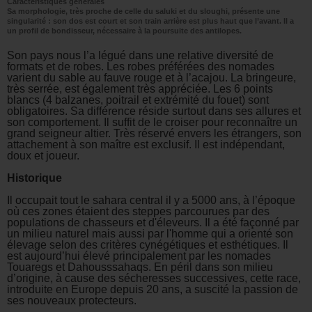
Caractéristiques générales
Sa morphologie, très proche de celle du saluki et du sloughi, présente une
singularité : son dos est court et son train arrière est plus haut que l’avant. Il a
un profil de bondisseur, nécessaire à la poursuite des antilopes.
Son pays nous l’a légué dans une relative diversité de
formats et de robes. Les robes préférées des nomades
varient du sable au fauve rouge et à l’acajou. La bringeure,
très serrée, est également très appréciée. Les 6 points
blancs (4 balzanes, poitrail et extrémité du fouet) sont
obligatoires. Sa différence réside surtout dans ses allures et
son comportement. Il suffit de le croiser pour reconnaître un
grand seigneur altier. Très réservé envers les étrangers, son
attachement à son maître est exclusif. Il est indépendant,
doux et joueur.
Historique
Il occupait tout le sahara central il y a 5000 ans, à l’époque
où ces zones étaient des steppes parcourues par des
populations de chasseurs et d'éleveurs. Il a été façonné par
un milieu naturel mais aussi par l'homme qui a orienté son
élevage selon des critères cynégétiques et esthétiques. Il
est aujourd’hui élevé principalement par les nomades
Touaregs et Dahousssahaqs. En péril dans son milieu
d’origine, à cause des sécheresses successives, cette race,
introduite en Europe depuis 20 ans, a suscité la passion de
ses nouveaux protecteurs.