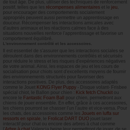
de tout âge. De plus, utiliser des techniques de renforcement
positif, telles que les
récompenses alimentaires
et le
jeu
,
pour encourager des comportements socialement
appropriés peuvent aussi permettre un apprentissage en
douceur. Récompenser les interactions amicales avec
d'autres animaux et les réactions calmes face à des
situations nouvelles renforce l'apprentissage et favorise un
comportement équilibré.
L'environnement contrôlé et les accessoires.
Il est essentiel de s'assurer que les interactions sociales se
déroulent dans des environnements contrôlés et sécurisés
pour réduire le stress et les risques d'expériences négatives
de votre animal. Ainsi, les espaces de jeu et les cours de
socialisation pour chiots sont d'excellents moyens de fournir
des environnements structurés pour favoriser des
interactions positives. De plus, des accessoires adaptés
comme le Jouet
KONG Flyer Puppy
- Disque volant- Frisbee
spécial chiot, le Ballon pour chien :
Kick fetch Chuckit
ou
encore le
Fantastic Foam Ball
pour chien, permettront aux
chiens de jouer ensemble. En effet, grâce à ces accessoires,
les chiens pourront se chasser l'un l'autre et vice-versa. Pour
les chats, des accessoires comme les
Jouets en luffa sur
ressorts en spirale
, le
Frolicat DART DUO
jouet laser
interactif pour chat ou encore des arbres à chat comme
l'
Arbre à chat
Valencia beige leur permettront de jouer, de se