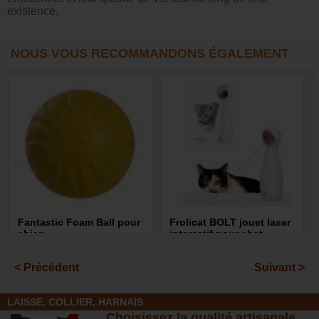
existence.
NOUS VOUS RECOMMANDONS ÉGALEMENT
Fantastic Foam Ball pour
Frolicat BOLT jouet laser
chien
interactif pour chat
4,90 €
26,50 €
< Précédent
Suivant >
LAISSE, COLLIER, HARNAIS
Choisissez la qualité artisanale