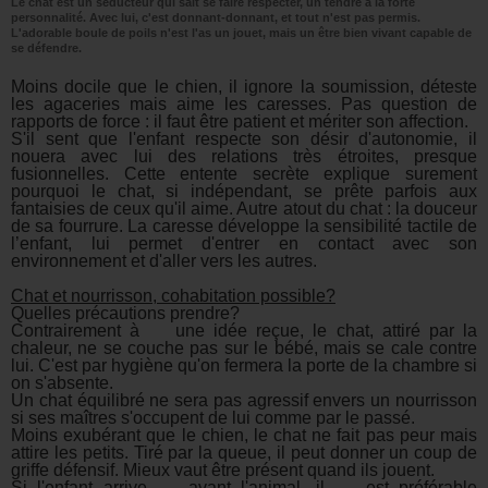
Le chat est un séducteur qui sait se faire respecter, un tendre à la forte
personnalité. Avec lui, c'est donnant-donnant, et tout n'est pas permis.
L'adorable boule de poils n'est l'as un jouet, mais un être bien vivant capable de
se défendre.
Moins docile que le chien, il ignore la soumission, déteste
les agaceries mais aime les caresses. Pas question de
rapports de force : il faut être patient et mériter son affection.
S'il sent que l'enfant respecte son désir d'autonomie, il
nouera avec lui des relations très étroites, presque
fusionnelles. Cette entente secrète explique surement
pourquoi le chat, si indépendant, se prête parfois aux
fantaisies de ceux qu'il aime. Autre atout du chat : la douceur
de sa fourrure. La caresse développe la sensibilité tactile de
l’enfant, lui permet d'entrer en contact avec son
environnement et d'aller vers les autres.
Chat et nourrisson, cohabitation possible?
Quelles précautions prendre?
Contrairement à une idée reçue, le chat, attiré par la
chaleur, ne se couche pas sur le bébé, mais se cale contre
lui. C'est par hygiène qu'on fermera la porte de la chambre si
on s'absente.
Un chat équilibré ne sera pas agressif envers un nourrisson
si ses maîtres s'occupent de lui comme par le passé.
Moins exubérant que le chien, le chat ne fait pas peur mais
attire les petits. Tiré par la queue, il peut donner un coup de
griffe défensif. Mieux vaut être présent quand ils jouent.
Si l'enfant arrive avant l'animal, il est préférable