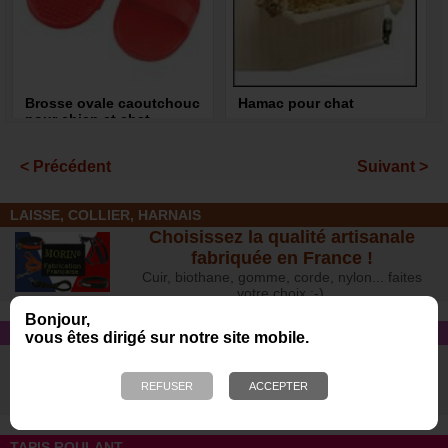
Brosse ovale caoutchouc
Hamac pour chat
pour chien et chat
4,70 €
16,10 €
< Précédent
Suivant >
LAISSE, COLLIER, HARNAIS
Choisissez la qualité artisanale
fabriquée en France !
Cuir, biothane, gomme, corde, nylon... faites
votre choix :-)
Bonjour,
CONSEIL
vous êtes dirigé sur notre site mobile.
Quelles sont les différentes allergies
et intoxications alimentaires chez le
chien ?
TAPIS ROULANT