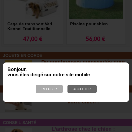
Cage de transport Vari
Piscine pour chien
Kennel Traditionnelle,
Caisse transport pour
chien et chat
47,00 €
56,00 €
JOUETS EN CORDE
De nombreuses nouveautés pour
des heures de jeux avec votre chien
Bonjour,
!
vous êtes dirigé sur notre site mobile.
SOINS ET SHAMPOOING
Tout pour l'hygiène et les soins de
votre chien !
CONSEIL SANTÉ
L’arthrose chez le chien :