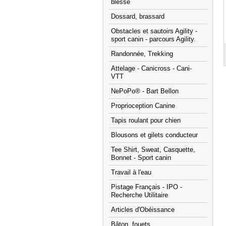
blessé
Dossard, brassard
Obstacles et sautoirs Agility -
sport canin - parcours Agility.
Randonnée, Trekking
Attelage - Canicross - Cani-
VTT
NePoPo® - Bart Bellon
Proprioception Canine
Tapis roulant pour chien
Blousons et gilets conducteur
Tee Shirt, Sweat, Casquette,
Bonnet - Sport canin
Travail à l'eau
Pistage Français - IPO -
Recherche Utilitaire
Articles d'Obéissance
Bâton, fouets