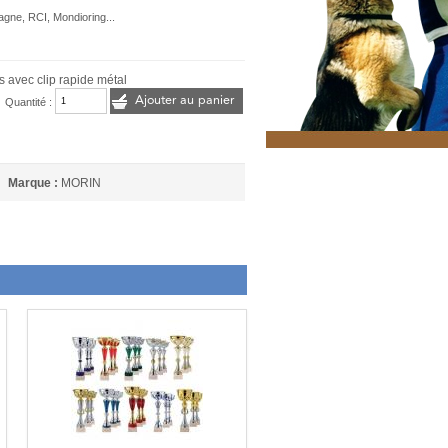
pagne, RCI, Mondioring...
s avec clip rapide métal
Ajouter au panier
Quantité :
Marque :
MORIN