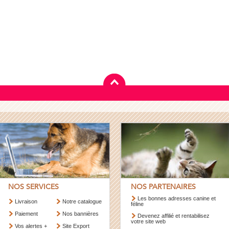
NOS SERVICES
NOS PARTENAIRES
Les bonnes adresses canine et
Livraison
Notre catalogue
féline
Paiement
Nos bannières
Devenez affilié et rentabilisez
votre site web
Vos alertes +
Site Export