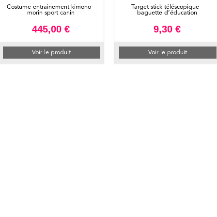
Costume entrainement kimono -
Target stick téléscopique -
morin sport canin
baguette d’éducation
445,00 €
9,30 €
Voir le produit
Voir le produit