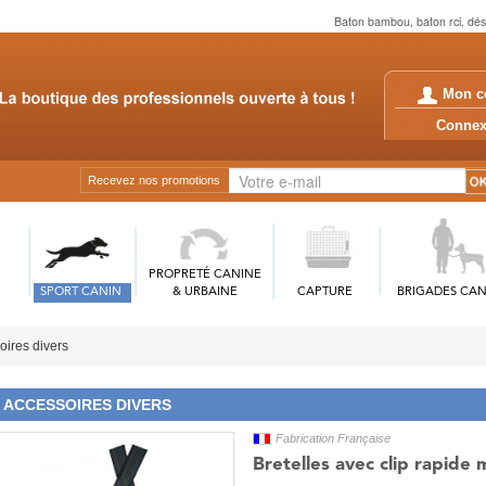
Baton bambou, baton rci, dés
Mon c
Conn
Recevez nos promotions
PROPRETÉ CANINE
SPORT CANIN
& URBAINE
CAPTURE
BRIGADES CAN
oires divers
ACCESSOIRES DIVERS
Fabrication Française
Bretelles avec clip rapide 