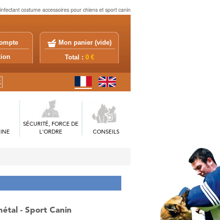
infectant costume accessoires pour chiens et sport canin
ompte
Mon panier (
vide
)
exion
Total :
0 €
SÉCURITÉ, FORCE DE
INE
L'ORDRE
CONSEILS
métal - Sport Canin