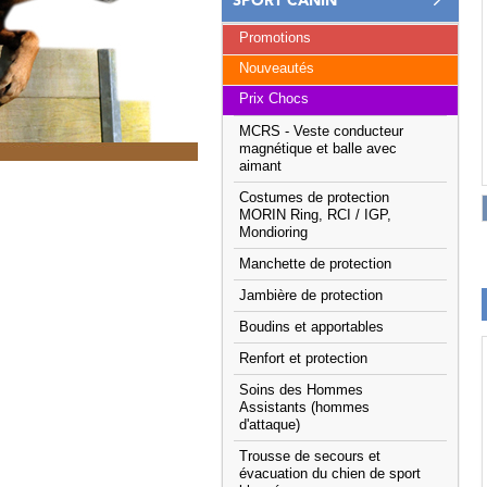
SPORT CANIN
Promotions
Nouveautés
Prix Chocs
MCRS - Veste conducteur
magnétique et balle avec
aimant
Costumes de protection
MORIN Ring, RCI / IGP,
Mondioring
Manchette de protection
Jambière de protection
Boudins et apportables
Renfort et protection
Soins des Hommes
Assistants (hommes
d'attaque)
Trousse de secours et
évacuation du chien de sport