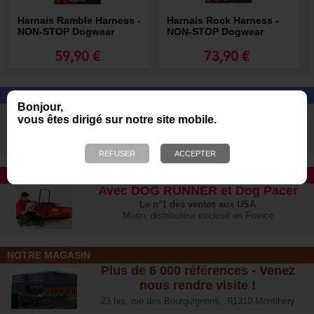
Harnais Ramble Harness -
Harnais Rock Harness -
NON-STOP Dogwear
NON-STOP Dogwear
59,90 €
73,90 €
TREKKING ET RANDONNÉE
Bonjour,
Tous les produits et harnais pour
vous êtes dirigé sur notre site mobile.
pratiquer cette activité avec votre
chien
en toute sécurité
TAPIS ROULANT
Avec DOG RUNNER et Dog Pacer
Le n°1 des ventes aux USA
Morin, distributeur exclusif en France
NOTRE MAGASIN
Plus de 6 000 références - Venez
nous rendre visite !
23 bis, rue des Bourguignons, 91310 Montlhéry