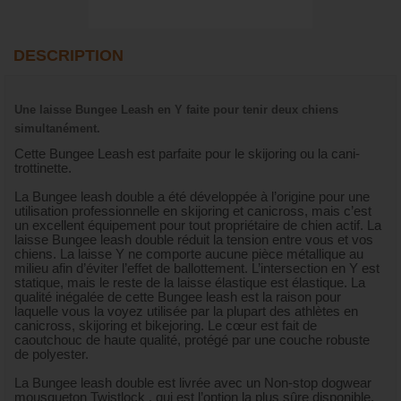
DESCRIPTION
Une laisse Bungee Leash en Y faite pour tenir deux chiens
simultanément.
Cette Bungee Leash est parfaite pour le skijoring ou la cani-
trottinette.
La Bungee leash double a été développée à l’origine pour une
utilisation professionnelle en skijoring et canicross, mais c’est
un excellent équipement pour tout propriétaire de chien actif. La
laisse Bungee leash double réduit la tension entre vous et vos
chiens. La laisse Y ne comporte aucune pièce métallique au
milieu afin d’éviter l’effet de ballottement. L’intersection en Y est
statique, mais le reste de la laisse élastique est élastique. La
qualité inégalée de cette Bungee leash est la raison pour
laquelle vous la voyez utilisée par la plupart des athlètes en
canicross, skijoring et bikejoring. Le cœur est fait de
caoutchouc de haute qualité, protégé par une couche robuste
de polyester.
La Bungee leash double est livrée avec un Non-stop dogwear
mousqueton Twistlock , qui est l’option la plus sûre disponible.