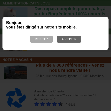
ALIMENTATION CAT'S LOVE
Des repas complets pour chats, à
partir d’ingrédients 100% naturels.
Bonjour,
vous êtes dirigé sur notre site mobile.
JOUET POUR CHAT
Offrez-lui un jouet pour des heures
de plaisirs !
NOTRE MAGASIN
Plus de 6 000 références - Venez
nous rendre visite !
23 bis, rue des Bourguignons, 91310 Montlhéry
Avis de nos Clients
Calculé à partir de 702 avis obtenus sur les 12
derniers mois. *
4.65/5