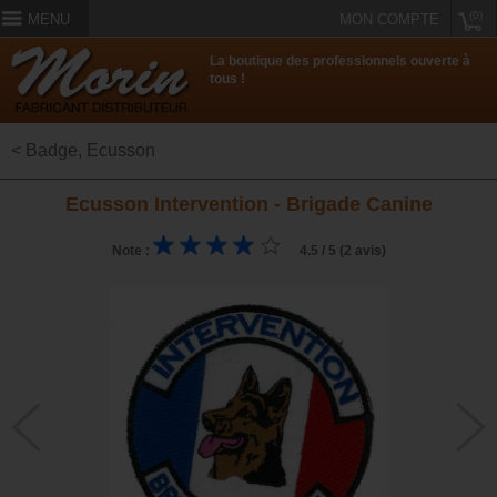
(0)
MENU
MON COMPTE
La boutique des professionnels ouverte à
tous !
< Badge, Ecusson
Ecusson Intervention - Brigade Canine
Note :
4.5 / 5 (2 avis)