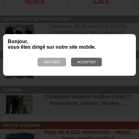
10,05 €
3,20 €
EQUIPEMENT DE PROTECTION
Casques de protection DARK
SYSTEM pour les unités K9
Bonjour,
vous êtes dirigé sur notre site mobile.
CONFORT ET SÉCURITÉ
Chaussures Ranger et
d'intervention pour tous les terrains
.
CONSEIL
Comment devenir maître-chien ?
Formation, salaire, étude
s ...
NOTRE MAGASIN
Plus de 6 000 références - Venez
nous rendre visite !