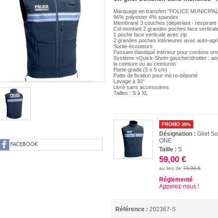
Marquage en transfert "POLICE MUNICIPALE"
96% polyester 4% spandex
Membrané 3 couches (déperlant - respirant 
Col montant 2 grandes poches face vertical
1 poche face verticale avec zip
2 grandes poches intérieures avec auto-agr
Sortie-écouteurs
Passant élastiqué intérieur pour cordons orei
Système «Quick-Shot» gaucher/droitier : ac
la ceinture ou au ceinturon
Porte-grade (5 x 5 cm)
Patte de fixation pour micro-déporté
Lavage à 30°
Livré sans accessoires
Tailles : S à XL
PROMO 26%
Désignation :
Gilet S
ONE
FACEBOOK
Taille :
S
59,00 €
au lieu de
79,90 €
Réglementé
Appelez-nous !
Référence :
202367-S