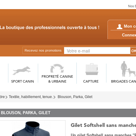
Nos B
Mon c
Conn
Recevez nos promotions
PROPRETÉ CANINE
SPORT CANIN
& URBAINE
CAPTURE
BRIGADES CAN
rdre
Textile, habillement, tenue.
Blouson, Parka, Gilet
BLOUSON, PARKA, GILET
Gilet Softshell sans manch
Un gilet Softshell sans manches