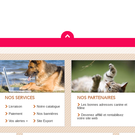
NOS SERVICES
NOS PARTENAIRES
Les bonnes adresses canine et
Livraison
Notre catalogue
féline
Paiement
Nos bannières
Devenez affilié et rentabilisez
votre site web
Vos alertes +
Site Export