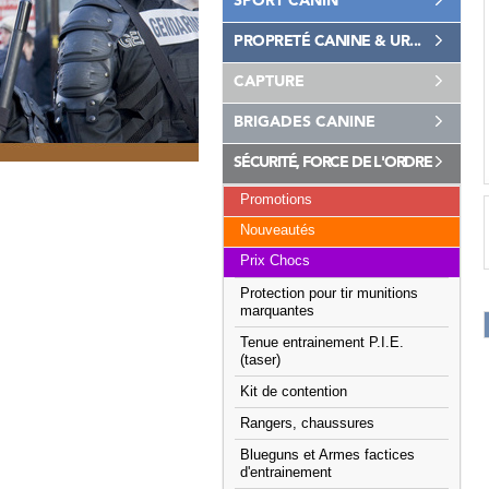
SPORT CANIN
PROPRETÉ CANINE & UR...
CAPTURE
BRIGADES CANINE
SÉCURITÉ, FORCE DE L'ORDRE
Promotions
Nouveautés
Prix Chocs
Protection pour tir munitions
marquantes
Tenue entrainement P.I.E.
(taser)
Kit de contention
Rangers, chaussures
Blueguns et Armes factices
d'entrainement