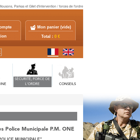
lousons, Parkas et Gilet d'intervention / forces de l'ordre
ompte
Mon panier (
vide
)
exion
Total :
0 €
SÉCURITÉ, FORCE DE
INE
L'ORDRE
CONSEILS
es Police Municipale P.M. ONE
 "POLICE MUNICIPALE"