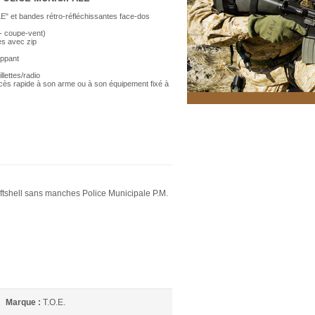
 et bandes rétro-réfléchissantes face-dos
- coupe-vent)
es avec zip
ippant
llettes/radio
cès rapide à son arme ou à son équipement fixé à
oftshell sans manches Police Municipale P.M.
Marque :
T.O.E.