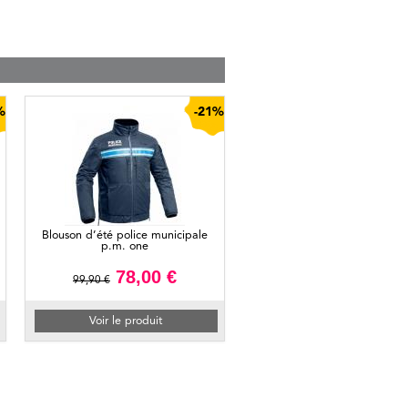
%
-21%
Blouson d’été police municipale
p.m. one
78,00 €
99,90 €
Voir le produit