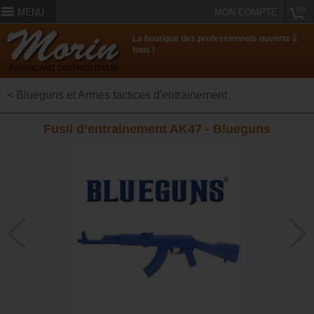
(0)
MENU
MON COMPTE
La boutique des professionnels ouverte à
tous !
< Blueguns et Armes factices d'entrainement
Fusil d’entrainement AK47 - Blueguns