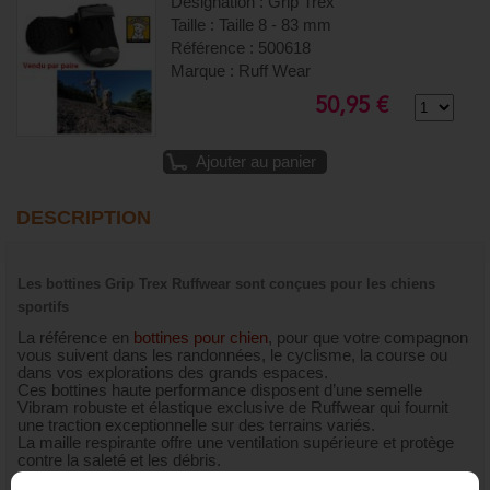
Désignation : Grip Trex
Taille : Taille 8 - 83 mm
Référence : 500618
Marque : Ruff Wear
50,95 €
Ajouter au panier
DESCRIPTION
Les bottines Grip Trex Ruffwear sont conçues pour les chiens
sportifs
La référence en
bottines pour chien
, pour que votre compagnon
vous suivent dans les randonnées, le cyclisme, la course ou
dans vos explorations des grands espaces.
Ces bottines haute performance disposent d’une semelle
Vibram robuste et élastique exclusive de Ruffwear qui fournit
une traction exceptionnelle sur des terrains variés.
La maille respirante offre une ventilation supérieure et protège
contre la saleté et les débris.
Le système de fermeture combine crochet et boucle avec le