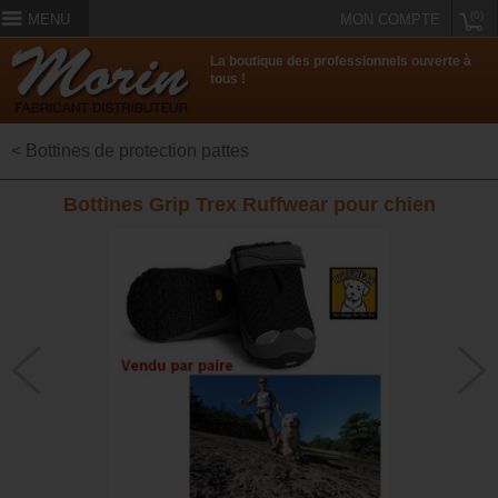
(0)
MENU
MON COMPTE
La boutique des professionnels ouverte à
tous !
< Bottines de protection pattes
Bottines Grip Trex Ruffwear pour chien